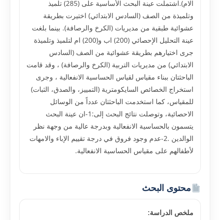
الام).اشتملت عينة البحث الأساسية على (285) تلميذ
وتلميذة من الصف (السادس الابتدائي) اختيرت بطريقة
عشوائية طبقية من مديريات (الكرخ والرصافة). بينما بلغت
عينة التحليل الإحصائي (200) اب و(200) ام لتلميذ وتلميذة
جرى اختيارهم بطريقة عشوائية من الصف (السادس
الابتدائي) من مديريات التربية (الكرخ والرصافة) ، وقد قامت
الباحثتان ببناء مقياس لقياس الحساسية الانفعالية ، وجرى
استخراج الخصائص السايكومترية (التمييز، والصدق، الثبات)
للمقياس، كما استخدمت الباحثتان عدداً من الوسائل
الاحصائية، وتوصلت نتائج البحث إلى:1-ان عينة البحث
يتسمون بالحساسية الانفعالية وبدرجة عالية من وجهة نظر
الوالدين .2-عدم وجود فروق في درجة تقييم الإباء والامهات
لأطفالهم على مقياس الحساسية الانفعالية.
محتوى البحث
ملخص الدراسة: