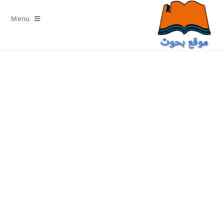
Ski
t
Menu
conten