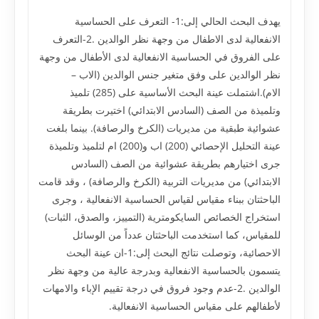
يهدف البحث الحالي إلى:1- التعرف على الحساسية
الانفعالية لدى الاطفال من وجهة نظر الوالدين .2-التعرف
على الفروق في الحساسية الانفعالية لدى الأطفال من وجهة
نظر الوالدين على وفق متغير جنس الوالدين (الاب –
الام).اشتملت عينة البحث الأساسية على (285) تلميذ
وتلميذة من الصف (السادس الابتدائي) اختيرت بطريقة
عشوائية طبقية من مديريات (الكرخ والرصافة). بينما بلغت
عينة التحليل الإحصائي (200) اب و(200) ام لتلميذ وتلميذة
جرى اختيارهم بطريقة عشوائية من الصف (السادس
الابتدائي) من مديريات التربية (الكرخ والرصافة) ، وقد قامت
الباحثتان ببناء مقياس لقياس الحساسية الانفعالية ، وجرى
استخراج الخصائص السايكومترية (التمييز، والصدق، الثبات)
للمقياس، كما استخدمت الباحثتان عدداً من الوسائل
الاحصائية، وتوصلت نتائج البحث إلى:1-ان عينة البحث
يتسمون بالحساسية الانفعالية وبدرجة عالية من وجهة نظر
الوالدين .2-عدم وجود فروق في درجة تقييم الإباء والامهات
لأطفالهم على مقياس الحساسية الانفعالية.