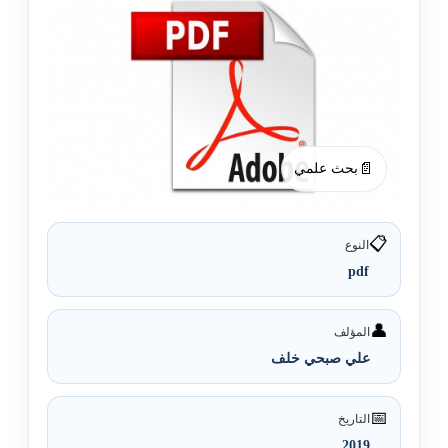
📄
بحث علمي
📋
النوع
pdf
👤
المؤلف
علي صبحي خلف
📅
التاريخ
2019