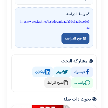
🔗 رابط الدراسة
https://www.iasj.net/iasj/download/a56c8ad6cae3e5
aa
📖 فتح الدراسة
📤 مشاركة البحث
فيسبوك
تويتر
لينكدإن
نسخ الرابط
واتساب
📚 بحوث ذات صلة