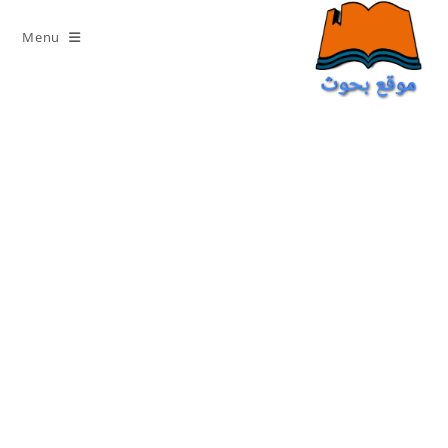
Ski
t
Menu
conten