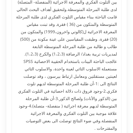
بين التلوث الفكري والمعرفة الاجرائية (المنفصلة- المتصلة)
لدى طلبة المرحلة المتوسطة.ولتحقيق أهداف البحث الحالي
قامت الباحثة ببناء مقياس التلوث الفكري لدى طلبة المرحلة
المتوسطة والمتكون من (36 ) فقرة, وقد تبنت مقياس
المعرفة الاجرائية ل(كالوتي واخرون،1999) والمتكون من
(20) فقرة، وطبقت المقياسين على عينة مكونة من (500)
طالب و طالبة من طلبة المرحلة المتوسطة التابعة
لمديريات تربية بغداد/ الرصافة (1،2،3) والكرخ (1،2،3).
عالجت الباحثة البينات باستخدام الحقيبة الاحصائية SPSS
مستعملة الاسلوب التائي لعينة واحدة، والاسلوب التائي
لعينتين مستقلتين ومعامل ارتباط بيرسون ، وقد توصلت
النتائج الى :1-أن طلبة المرحلة المتوسطة لديهم تلوث
فكري.2-وجود فروق ذات دلالة احصائية في التلوث الفكري
بين (الذكور والأناث) ولصالح الذكور.3-أن طلبة المرحلة
المتوسطة لديهم معرفة اجرائية ( منفصلة- متصلة).4-وجود
علاقة موجبة بين التلوث الفكري والمعرفة الاجرائية
المنفصلة.وفي ضوء النتائج توصلت الى بعض التوصيات
والمقترحات .