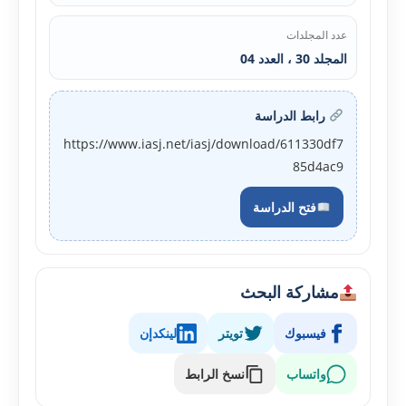
عدد المجلدات
المجلد 30 ، العدد 04
رابط الدراسة
https://www.iasj.net/iasj/download/611330df7
85d4ac9
فتح الدراسة
مشاركة البحث
فيسبوك
تويتر
لينكدإن
واتساب
نسخ الرابط