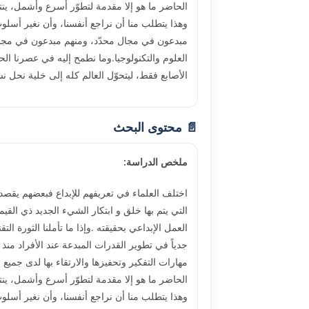
الحاضر ما هو إلا مقدمة لتطوّر أسرع وأشمل، ينتظر
وهذا يتطلب منا أن نراجع أنفسنا، وأن نغير أسلوب
مبدعون في مجال محدّد، ومنهم مبدعون في مجالا
العلوم والتكنولوجيا.وما نطمح إليه في عصرنا الحا
الأصابع فقط، ليتحوّل العالم كله إلى خلية نحل 
📄 محتوى البحث
ملخص الدراسة:
التي يتم بها خلق و ابتكار الشيء الجديد ذي القيمة
العمل الإبداعي بحقيقته .وإذا ما تأملنا الثورة ال
جدياً في تطوير القدرات المبدعة عند الأفراد منذ
مهارات التفكير وتحفيزها والارتقاء بها لدى جميع 
الحاضر ما هو إلا مقدمة لتطوّر أسرع وأشمل، ينتظر
وهذا يتطلب منا أن نراجع أنفسنا، وأن نغير أسلوب