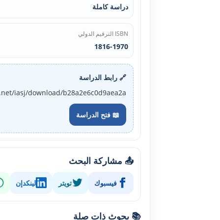
دراسة كاملة
ISBN الترقيم الدولي
1816-1970
🔗 رابط الدراسة
j.net/iasj/download/b28a2e6c0d9aea2a
📖 فتح الدراسة
📤 مشاركة البحث
فيسبوك
تويتر
لينكدإن
📚 بحوث ذات صلة