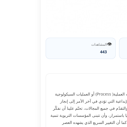
👁️
المشاهدات
443
اختلف العلماء في تعريفهم للإبداع فبعضهم يقصد بالإبداع القدرة ( Ability) على خلق شيء جديد أو مبتكر ، بينما يقصد آخرون أنه العملية( Process) أو العمليات السيكولوجية
إبداعية التي تؤدي في آخر الأمر إلى إنجاز
لتقدّم في جميع المجالات، تحتّم علينا أن نفكّر
ا باستمرار، وأن تتبنى المؤسسات التربوية تنمية
.كما أن التغيير السريع الذي يشهده العصر