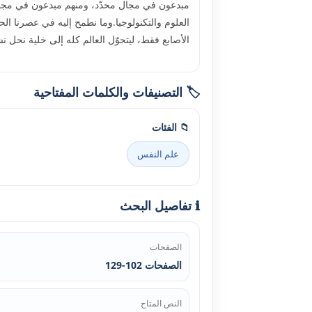
مبدعون في مجال محدّد، ومنهم مبدعون في مجالا
العلوم والتكنولوجيا.وما نطمح إليه في عصرنا الحا
الأصابع فقط، ليتحوّل العالم كله إلى خلية نحل 
🏷️ التصنيفات والكلمات المفتاحية
📁 الفئات
علم النفس
ℹ️ تفاصيل البحث
الصفحات
الصفحات 102-129
النص المتاح