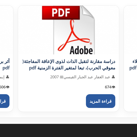
اء
دراسة مقارنة لتقبل الذات لذوى الإعاقة المفاجئة(
أثر ب
معوقي الحرب)، تبعا لمتغير الفترة الزمنية pdf
pdf
👤 عبد الغفار عبد الجبار القيسي
📅 2007
👤 إي
606
👁️
674
👁️
قراءة المزيد
قراء