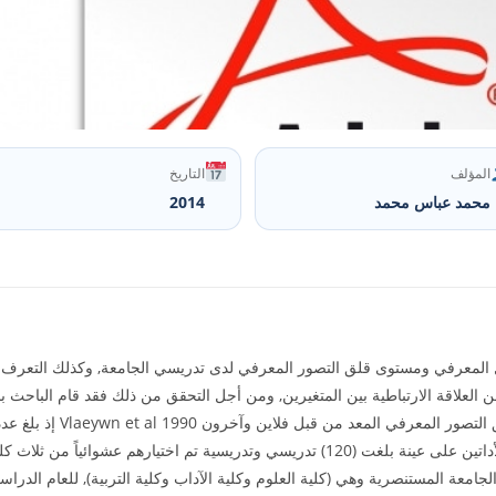
المؤلف
التاريخ
محمد عباس محمد
2014
لمعرفي ومستوى قلق التصور المعرفي لدى تدريسي الجامعة, وكذلك التعرف على
لعلاقة الارتباطية بين المتغيرين, ومن أجل التحقق من ذلك فقد قام الباحث بب
التأكد من خصائصهما السايكومترية وتم تطبيق الأداتين على عينة بلغت (120) تدريسي وتدريسي