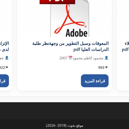
اء
المعوقات وسبل التطوير من وجهةنظر طلبة
الإتزا
الدراسات العليا pdf
لدى طا
محمود كاظم محمود
2007
عفر
922
993
قراءة المزيد
قراء
موقع بحوث (2018 -2026)