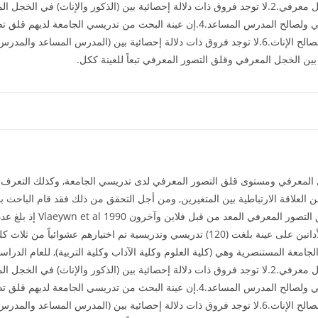
 بين الخجل المعرفي وقلق التصور المعرفي تبعاً للعينة ككل.
لمعرفي ومستوى قلق التصور المعرفي لدى تدريسي الجامعة, وكذلك التعرف على
لعلاقة الارتباطية بين المتغيرين, ومن أجل التحقق من ذلك فقد قام الباحث بب
التأكد من خصائصهما السايكومترية وتم تطبيق الأداتين على عينة بلغت (120) تدريسي وتدريسي