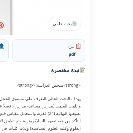
بحث علمي
النوع
pdf
نبذة مختصرة
<strong>ملخص الدراسة:</strong>
يهدف البحث الحالي التعرف على مستوى الخجل ا
واللقب العلمي (مدرس مساعد- مدرس), فضلاً عن ا