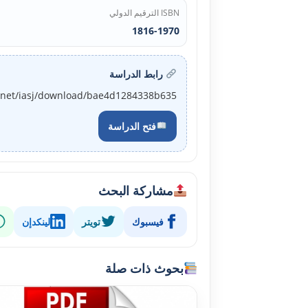
ISBN الترقيم الدولي
1816-1970
رابط الدراسة
j.net/iasj/download/bae4d1284338b635
فتح الدراسة
مشاركة البحث
فيسبوك
تويتر
لينكدإن
بحوث ذات صلة