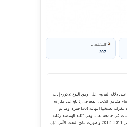
المشاهدات
307
 دلالة الفروق على وفق النوع (ذكور- إناث)
ناء مقياس الخجل المعرفي إذ بلغ عدد فقراته
بصيغتها النهائية (24) فقرة, واستعمل مقياس قلق التصور المعرفي المعد من قبل فلاين وآخرون Vlaeywn et al 1990 إذ بلغ عدد فقراته بصيغتها النهائية (30) فقرة, وقد تم
ة تم اختيارهم عشوائياً من ثلاث كليات في جامعة بغداد وهي (كلية الهندسة وكلية
العلوم وكلية العلوم السياسية) وثلاث كليات في الجامعة المستنصرية وهي (كلية العلوم وكلية الآداب وكلية التربية), للعام الدراسي 2011- 2012 وأظهرت نتائج البحث الآتي:1.إن