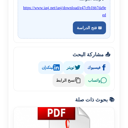
https://www.iasj.net/iasj/download/e47cfb1bb7da9e
ed
📖 فتح الدراسة
📤 مشاركة البحث
فيسبوك
تويتر
لينكدإن
نسخ الرابط
واتساب
📚 بحوث ذات صلة