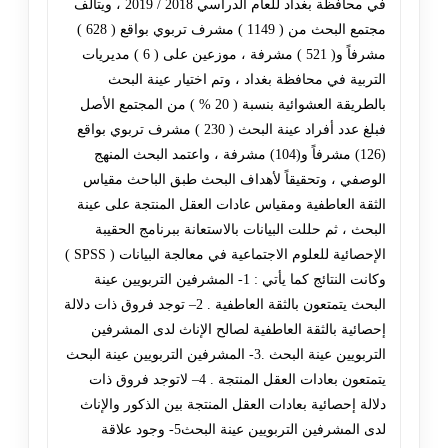
في محافظة بغداد للعام الدراسي 2018 / 2019 ، ويتألف
مجتمع البحث من ( 1149 ) مشرف تربوي بواقع ( 628 )
مشرفاً و( 521 ) مشرفة ، موزعين على ( 6 ) مديريات
التربية في محافظة بغداد ، وتم اختيار عينة البحث
بالطريقة العشوائية بنسبة ( 20 % ) من المجتمع الأصل
فبلغ عدد أفراد عينة البحث ( 230 ) مشرف تربوي بواقع
(126) مشرفاً و(104) مشرفة ، واعتمد البحث المنهج
الوصفي ، وتحقيقاً لأهداف البحث طبق الباحث مقياس
الثقة العاطفية ومقياس عادات العقل المنتجة على عينة
البحث ، ثم حللت البيانات بالاستعانة ببرنامج الحقيبة
الإحصائية للعلوم الاجتماعية في معالجة البيانات ( SPSS )
وكانت النتائج كما يأتي : 1- المشرفين التربويين عينة
البحث يتمتعون بالثقة العاطفية . 2– توجد فروق ذات دلالة
إحصائية بالثقة العاطفية لصالح الإناث لدى المشرفين
التربويين عينة البحث .3- المشرفين التربويين عينة البحث
يتمتعون بعادات العقل المنتجة . 4– لاتوجد فروق ذات
دلالة إحصائية بعادات العقل المنتجة بين الذكور والإناث
لدى المشرفين التربويين عينة البحث5- وجود علاقة