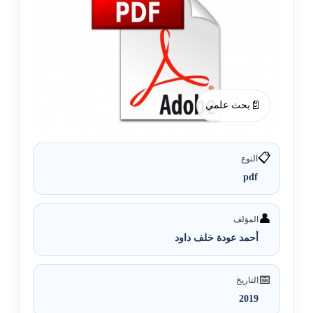
📄
بحث علمي
📋
النوع
pdf
👤
المؤلف
أحمد عودة خلف داود
📅
التاريخ
2019