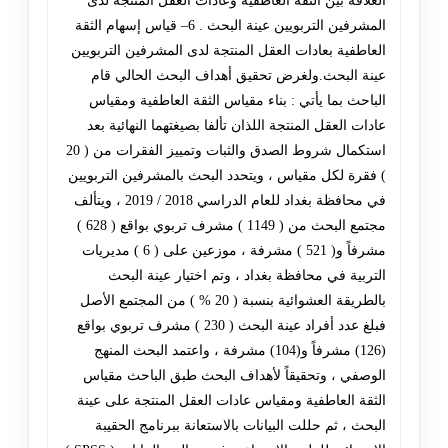
العلاقة بين الثقة العاطفية وعادات العقل المنتجة لدى
المشرفين التربويين عينة البحث . 6– قياس إسهام الثقة
العاطفية بعادات العقل المنتجة لدى المشرفين التربويين
عينة البحث.ولغرض تحقيق أهداف البحث الحالي قام
الباحث بما يأتي : بناء مقياس الثقة العاطفية ومقياس
عادات العقل المنتجة اللذان تألفا بصيغتهما النهائية بعد
استكمال شروط الصدق والثبات وتمييز الفقرات من ( 20
) فقرة لكل مقياس ، ويتحدد البحث بالمشرفين التربويين
في محافظة بغداد للعام الدراسي 2018 / 2019 ، ويتألف
مجتمع البحث من ( 1149 ) مشرف تربوي بواقع ( 628 )
مشرفاً و( 521 ) مشرفة ، موزعين على ( 6 ) مديريات
التربية في محافظة بغداد ، وتم اختيار عينة البحث
بالطريقة العشوائية بنسبة ( 20 % ) من المجتمع الأصل
فبلغ عدد أفراد عينة البحث ( 230 ) مشرف تربوي بواقع
(126) مشرفاً و(104) مشرفة ، واعتمد البحث المنهج
الوصفي ، وتحقيقاً لأهداف البحث طبق الباحث مقياس
الثقة العاطفية ومقياس عادات العقل المنتجة على عينة
البحث ، ثم حللت البيانات بالاستعانة ببرنامج الحقيبة