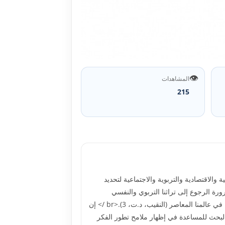
👁️
المشاهدات
215
 والاقتصادية والتربوية والاجتماعية لتحديد
رة الرجوع إلى تراثنا التربوي والنفسي
لدراسته وتحليله ومحاولة الاستفادة منه في وضع فلسفة تربوية شاملة تعيد للمواطن العربي والإسلامي أصالته وتحدد له رسالته في عالمنا المعاصر (النقيب، د.ت، 3).<br /> إن
 البحث للمساعدة في إظهار ملامح تطور الفکر