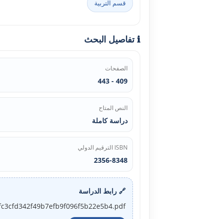
قسم التربية
ℹ️ تفاصيل البحث
الصفحات
409 - 443
النص المتاح
دراسة كاملة
ISBN الترقيم الدولي
2356-8348
🔗 رابط الدراسة
2_5fc3cfd342f49b7efb9f096f5b22e5b4.pdf