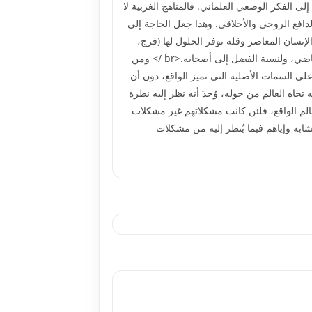
 الفکر الوضعي العلماني. فالمناهج الغربية لا
دافع الروحي والأخلاقي. وهذا جعل الحاجة إلى
نسان المعاصر وقلة توفر الحلول لها (فرج،
2011، 431).<br /> والکشف عن تاريخ الفکر التربوي أمر بالغ الأهمية في تأسيس الفکر الإسلامي المعاصر، ولربط الحاضر بالماضي، ولنسبة الفضل إلى أصحابه.<br /> ومن
 على السمات الأصلية التي تميز الواقع، دون أن
جاه العالم من حوله، وُجدَ أنه نظر إليه نظرة
الم الواقع، فلئن کانت مشکلاتهم غير مشکلات
شابه وإياهم فيما يُنظر إليه من مشکلات