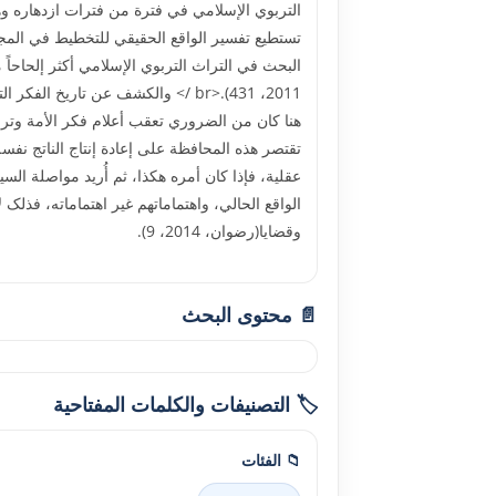
التربوي الإسلامي في فترة من فترات ازدهاره وه
تستطيع تفسير الواقع الحقيقي للتخطيط في المجت
البحث في التراث التربوي الإسلامي أکثر إلحاحا
هنا کان من الضروري تعقب أعلام فکر الأمة وتراثها
تقتصر هذه المحافظة على إعادة إنتاج الناتج نفسه
عقلية، فإذا کان أمره هکذا، ثم أُريد مواصلة ا
الواقع الحالي، واهتماماتهم غير اهتماماته، فذلک 
وقضايا(رضوان، 2014، 9).
📄 محتوى البحث
🏷️ التصنيفات والكلمات المفتاحية
📁 الفئات