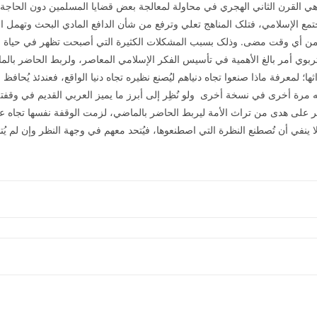
ي القرن الثاني الهجري في محاولة لمعالجة بعض قضايا المسلمين دون الحاجة إلى
مع الإسلامي، فتلک المناهج تعلي وترفع من شأن الدافع المادي البحث وتهمل ال
ً من أي وقت مضى. وذلک بسبب المشکلات الکثيرة التي أصبحت تظهر في حياة الإ
؛ لمعرفة ماذا صنعوا تجاه دنياهم ليُصنع نظيره تجاه دنيا الواقع، فعندئذ يُحافظ
 مرة أخرى في نسخة أخرى ولو نُظِر إلى أبرز ما يميز العربي القديم في وقفته ت
لسير على هدى من تراث الأمة ليربط الحاضر بالماضي، لزمت الوقفة نفسها تجاه ع
لا ينفي أن تُصطنع النظرة التي اصطنعوها، فيُتحد معهم في وجهة النظر وإن لم يُت