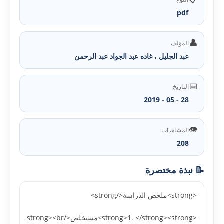
pdf
👤
المؤلف
عبد الجليل ، غاده عبد الجواد عبد الرحمن
📅
التاريخ
28 - 05 - 2019
👁️
المشاهدات
208
📝 نبذة مختصرة
<strong>ملخص الدراسة</strong>
<strong>1. </strong><strong>مستخلص</strong><br