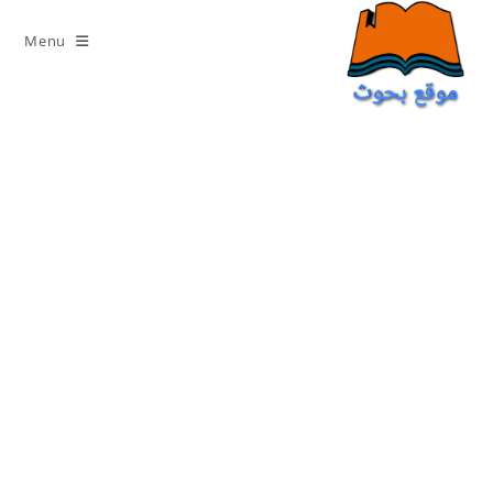
Ski
t
Menu
conten