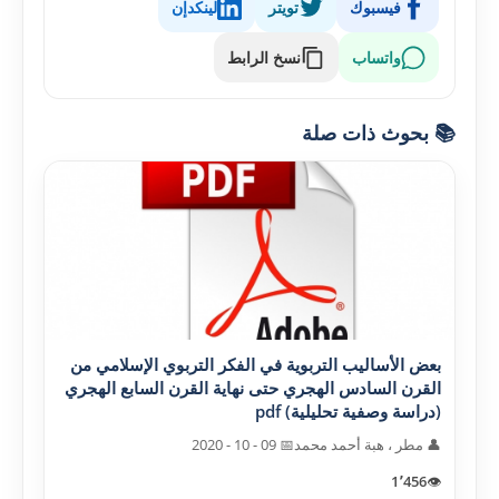
فيسبوك
تويتر
لينكدإن
واتساب
نسخ الرابط
📚 بحوث ذات صلة
بعض الأساليب التربوية في الفکر التربوي الإسلامي من
القرن السادس الهجري حتى نهاية القرن السابع الهجري
(دراسة وصفية تحليلية) pdf
👤 مطر ، هبة أحمد محمد
📅 09 - 10 - 2020
1٬456
👁️