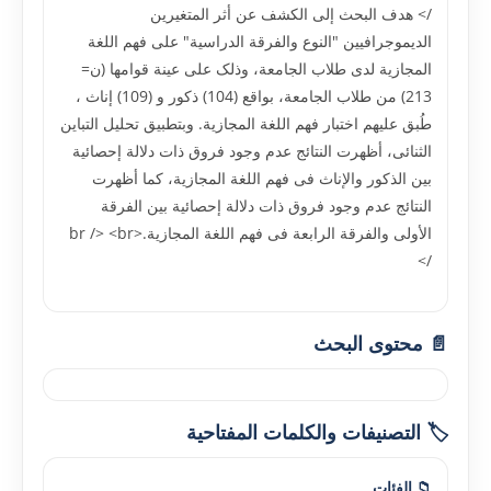
/> هدف البحث إلى الکشف عن أثر المتغيرين
الديموجرافيين "النوع والفرقة الدراسية" على فهم اللغة
المجازية لدى طلاب الجامعة، وذلک على عينة قوامها (ن=
213) من طلاب الجامعة، بواقع (104) ذکور و (109) إناث ،
طُبق عليهم اختبار فهم اللغة المجازية. وبتطبيق تحليل التباين
الثنائى، أظهرت النتائج عدم وجود فروق ذات دلالة إحصائية
بين الذکور والإناث فى فهم اللغة المجازية، کما أظهرت
النتائج عدم وجود فروق ذات دلالة إحصائية بين الفرقة
الأولى والفرقة الرابعة فى فهم اللغة المجازية.<br /> <br
/>
📄 محتوى البحث
🏷️ التصنيفات والكلمات المفتاحية
📁 الفئات