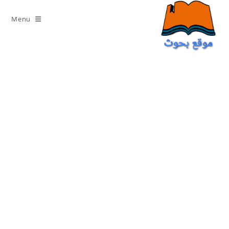
Ski
t
Menu
conten