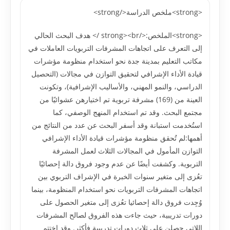
<strong>ملخص الدراسة</strong>
<strong>الملخص:</strong><br /> هدف البحث الحالي
إلى التعرف على اتجاهات المشرفات التربويات العاملات في
مکاتب التعليم بمدينة جدة نحو استخدام منظومة مؤشرات
قيادة الأداء الإشرافي لتحقيق التوازن في مجالات (التحصيل
الدراسي، والنمو المهني، والأساليب الإشرافية)، وتکونت
العينة من (169) مشرفة تربوية تم اختيارهن عشوائيًا من
مجتمع البحث. وقد تم استخدام المنهج الوصفي، کما
استُخدمت استبانة وقد أسفر البحث عن عدد من النتائج من
أهمها:لم تُحقق منظومة مؤشرات قيادة الأداء الإشرافي
التوازن المأمول في المجالات الثلاث لعمل المشرفة
التربوية. وکشفت أيضًا عن عدم وجود فروق دالة إحصائيًا
تعُزى إلى متغير سنوات الخبرة في الإشراف التربوي بين
اتجاهات المشرفات التربويات نحو استخدام المنظومة، بينما
وُجِدت فروق دالة إحصائيا تعُزى إلى متغير الحصول على
دورات تدريبية، حيث جاءت هذه الفروق لصالح المشرفات
اللاتي حصلن على ثلاث دورات تدريبية فأکثر. وقد اختِتم