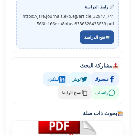
رابط الدراسة
https://jsre.journals.ekb.eg/article_32947_741
566fc166dca8bbea8336326435639.pdf
فتح الدراسة
مشاركة البحث
فيسبوك
تويتر
لينكدإن
واتساب
نسخ الرابط
بحوث ذات صلة