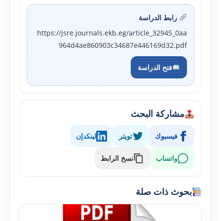
رابط الدراسة
https://jsre.journals.ekb.eg/article_32945_0aa
964d4ae860903c34687e446169d32.pdf
فتح الدراسة
مشاركة البحث
فيسبوك
تويتر
لينكدإن
واتساب
نسخ الرابط
بحوث ذات صلة