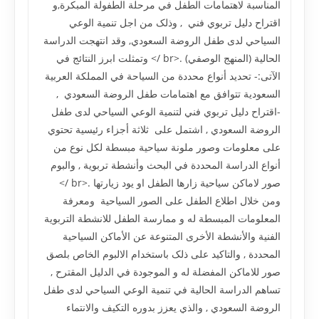
المناسبة لاهتمامات الطفل في مرحلة الطفولة المبکرة,و
اقتراح دليل تربوي فني , وذلک من اجل تنمية الوعي
السياحي لدى طفل الروضة السعودي, وقد انتهجت الدراسة
الحالية (المنهج الوصفي) .<br /> وتمثلت ابرز النتائج في
الآتى:- تحديد أنواع محددة من السياحة في المملکة العربية
السعودية تتوافق مع اهتمامات طفل الروضة السعودي ,
-اقتراح دليل تربوي فني لتنمية الوعي السياحي لدى طفل
الروضة السعودي , اشتمل على ثلاثة أجزاء رئيسية تحتوي
على معلومات وصور ملونة سياحية مبسطة لکل نوع من
أنواع الدراسة المحددة في البحث وأنشطة تربوية , والبوم
صور لاماکن سياحية زارها الطفل او يود زيارتها .<br />
ومن خلال اطلاع الطفل على الصور السياحية ومعرفة
المعلومات المبسطة له و ممارسة الطفل للانشطة التربوية
الفنية والأنشطة الأخرى المتنوعة عن الأماکن السياحية
المحددة , والتاکيد على ذلک باستخدام الالبوم الخاص بلصق
صور للاماکن المفضلة له و الموجودة في الدليل المقترح ,
تساهم الدراسة الحالية في تنمية الوعي السياحي لدى طفل
الروضة السعودي , والذي يعزز بدوره التکيف والانتماء