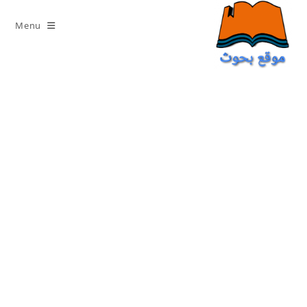
Ski
t
Menu
conten