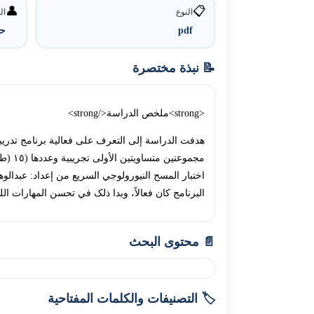
👤
📋
النوع
ال
pdf
حم
📝 نبذة مختصرة
<strong>ملخص الدراسة</strong>
البرنامج کان فعالاً، وبدا ذلک في تحسن المھارات الل
📄 محتوى البحث
🏷️ التصنيفات والكلمات المفتاحية