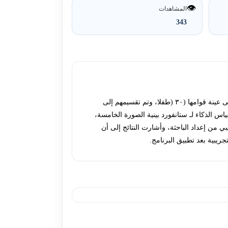
👁️
المشاهدات
343
ھدفت الدراسة إلى التعرف على فعالية برنامج تدريبى لتحسين المھارات اللغوية لدي الأطفال ذوي صعوبات التعلم، وطُبق البحث على عينة قوامھا (٣٠ (طفلا، وتم تقسيمھم إلى
واشتملت أدوات الدراسة الحالية على مقياس الذکاء لـ ستانفورد بينية الصورة الخامسة،
د الباحثة، والبرنامج التدريبي من إعداد الباحثة، وأشارت النتائج إلى أن
جريبية بعد تطبيق البرنامج.