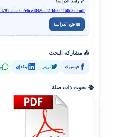
🔗 رابط الدراسة
cle_33791_35ce6f7e6ce404202421b8274168d278.pdf
📖 فتح الدراسة
📤 مشاركة البحث
فيسبوك
تويتر
لينكدإن
و
📚 بحوث ذات صلة