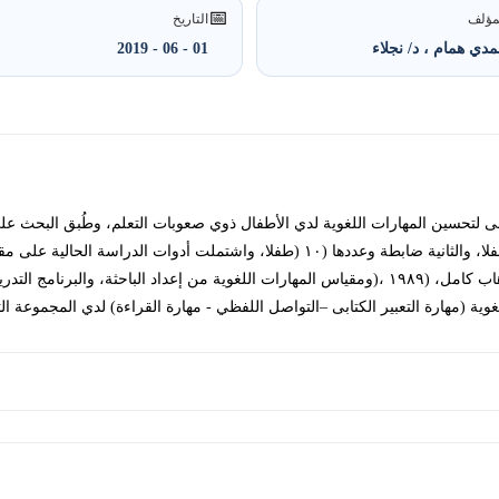
📅
مؤلف
التاريخ
دي همام ، د/ نجلاء
01 - 06 - 2019
مجموعتين متساويتين الأولى تجريبية وعددھا (١٥ (طفلا، والثانية ضابطة وعددھا (١٠ (طفلا، 
اختبار المسح النيورولوجي السريع من إعداد: عبدالوھاب کامل، (١٩٨٩ ،(ومقياس المھارات اللغوية من إعدا
غوية (مھارة التعبير الکتابى –التواصل اللفظي - مھارة القراءة) لدي المجموعة الت