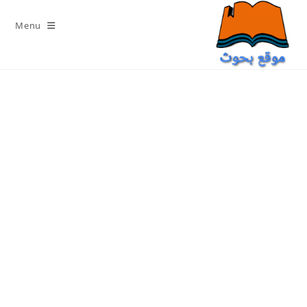
Ski
t
Menu
conten