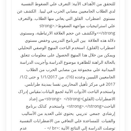
للتحقق من الأهداف الآتية: التعرف علي الضغوط النفسية
لدي الطلاب الجامعيين مصابي الحرب في ليبيا. الکشف عن
مستوي اضطراب القلق التي يعاني منها الطلاب. والتعرف
علي استراتيجيات مواجهة الضغوط<strong>.
</strong>والکشف عن حجم العلاقة الارتباطية، ومستوى
دلالة هذه العلاقة بين البرنامج التدريبي وخفض مستوي
اضطراب (القلق). استخدم الباحث المنهج الوصفي التحليلي
ويمکن من خلال هذا المنهج الحصول على معلومات تتعلق
بالحالة الراهنة للظاهرة موضوع الدراسة.وأجريت الدراسة
الميدانية علي مجموعة من مصابي الحرب من الطلاب
الجامعيين الليبيين وعدده (16)، من 1/1/2017 و حتى 1/2/
2017 في مرکز تأهيل المحاربين نفسا بمدينة طرابلس.
واستخدم الباحث الأدوات الآتية لجمع البيانات:مقياس إدراک
الاضطرابات (القلق)<strong> </strong>من إعداد
الباحث<strong>.</strong> واستخدم کذلک برنامج
إرشادي جمعي تدريبي يحتوي على العديد من الأساليب
والفنيات للمساعدة علي التعافي من الاضطرابات النفسية
توصلت الدراسة إلي النتائج الآتية :<br /> - عدم