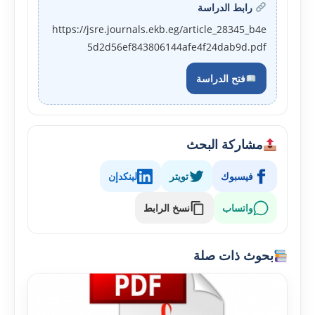
رابط الدراسة
https://jsre.journals.ekb.eg/article_28345_b4e
5d2d56ef843806144afe4f24dab9d.pdf
فتح الدراسة
مشاركة البحث
فيسبوك
تويتر
لينكدإن
واتساب
نسخ الرابط
بحوث ذات صلة