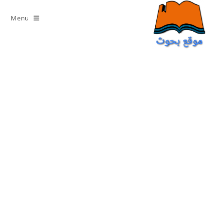
Ski
t
Menu
conten