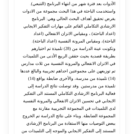
الأدوات بعد فترة شهر من انتهاء البرنامج (التتبعي).
واستخدمت الباحثة في هذا البحث مجموعة من الادوات
بغرض تحقيق أهداف البحث الحالي وهي: البرنامج
الارشادي التکاملي القائم على مهارات التفکير الايجابي
(اعداد الباحثة).، ومقياس الاتزان الانفعالي (اعداد
الباحثة)، ومقياس المرونة النفسية (اعداد الباحثة).
وتکونت عينة الدراسة من (28) تلميذة تم اختيارهم
بطريقة قصدية بحيث حققن الربيع الأدنى من التلميذات
في الاتزان الانفعالي والمرونة النفسية من ثلاث مدارس
تم توزيعهن على مجموعتين احداهم تجريبية والبالغ عددها
(14) تلميذة من مدرسة، والأخرى ضابطة بواقع (14)
تلميذة من مدرستين. وقد توصلت نتائج الدراسة إلى
فعالية البرنامج الارشادي التکاملي المستند الى التفکير
الايجابي في تحسين الاتزان الانفعالي والمرونة النفسية
لدى التلميذات في المجموعة التجريبية مقارنة مع
المجموعة الضابطة. وبناء على نتائج الدراسة تم الخروج
ببعض التوصيات منها الاستفادة من البرنامج الإرشادي
المستند إلى التفکير الايجابي والموجه إلى التلميذات من