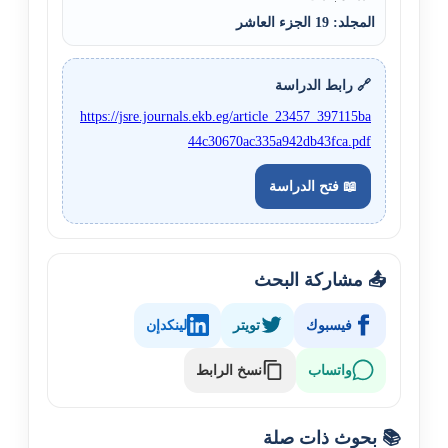
المجلد: 19 الجزء العاشر
🔗 رابط الدراسة
https://jsre.journals.ekb.eg/article_23457_397115ba
44c30670ac335a942db43fca.pdf
📖 فتح الدراسة
📤 مشاركة البحث
فيسبوك
تويتر
لينكدإن
نسخ الرابط
واتساب
📚 بحوث ذات صلة