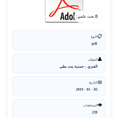
📄
بحث علمي
📋
النوع
pdf
👤
المؤلف
العنزي ، حمدية بنت بطي
📅
التاريخ
02 - 01 - 2019
👁️
المشاهدات
239