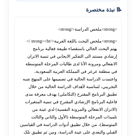
📝 نبذة مختصرة
<strong>ملخص الدراسة</strong>
<strong>ملخص البحث باللغة العربية</strong><br />
يهتم البحث الحالي باستقصاء طبيعة فعالية برنامج
إرشادي مستند الى التفکير الايجابي في تنمية الاتزان
الانفعالي ومرونة الأنا لدى طالبات المرحلة المتوسطة
في منطقة عرعر في المملکة العربية السعودية،
واعتمدت الدراسة الحالية في تصميمها على المنهج شبه
التجريبي، لمناسبة لأهداف الدراسة الحالية من خلال
تطبيق البرنامج المقترح (التکاملي) بهدف معرفة مدى
فاعلية البرنامج الإرشادي المقترح في تنمية المتغيرات
(الاتزان الانفعالي والمرونة النفسية) لدي عينة من
تلميذات المرحلة المتوسطة (الأول والثاني والثالث
المتوسط)، من خلال تطبيق أدوات الدراسة في القياسين:
القبلي والبعدي على عينة الدراسة، ومن ثم تطبيق تلک