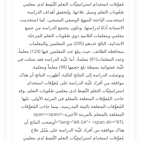
مُعوِّقات استخدام استراتيجِيَّات التعلم النَّشِط لدى معلمي
صُعُوبات التعلم وسبل علاجها. ولتحقيق أهداف الدراسة
استخدمت الباحثة المنهج الوصفي المسحي، کما استخدمت
الاستبانة أداةً لدراستها، وتکون مجتمع الدراسة من جميع
معلمي ومعلمات التلاميذ ذوي صُعُوبات التعلم للمرحلة
الابتدائية، البالغ عددهم (205) من المعلمين والمعلمات
بمحافظة الطائف، حيث يبلغ عدد المعلمين فيها (124) معلماً،
وعدد المعلمات(81) معلمةً، أما عَيِّنة الدراسة فقد تمثلت في
عَيِّنة عشوائية بسيطة بلغ حجمها (98) معلماً ومعلمة.
وتوصلت الدراسة إلى النتائج التالية: أظهرت النتائج أن هناک
موافقة من أفراد عَيِّنة الدراسة على مُعوِّقات استخدام
استراتيجِيَّات التعلم النَّشِط لدى معلمي صُعُوبات التعلم، وقد
جاءت المُعوِّقات المتعلقة بالمعلم في المرتبة الأولى، تليها
المُعوِّقات المتعلقة بالبيئة المدرسية، بينما جاءت المُعوِّقات
المتعلقة بالمتعلم بالمرتبة الأخيرة،</span><span
lang="AR-SA"> <span dir="RTL">أوضحت النتائج أن
هناک موافقة من أفراد عَيِّنة الدراسة على سُبُل علاج
مُعوِّقات استخدام استراتيجِيَّات التعلم النَّشِط لدى معلمي