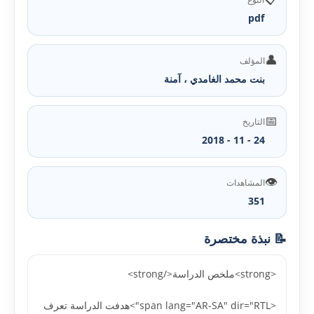
pdf
👤
المؤلف
بنت محمد الغامدي ، آمنة
📅
التاريخ
24 - 11 - 2018
👁️
المشاهدات
351
📝 نبذة مختصرة
<strong>ملخص الدراسة</strong>
<span lang="AR-SA" dir="RTL">هدفت الدراسة تعرف