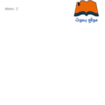
Ski
t
Menu
conten