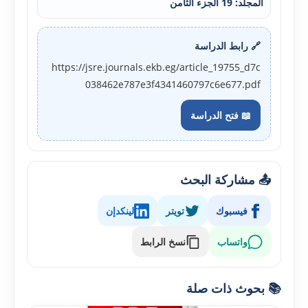
المجلد: 19 الجزء الثامن
🔗 رابط الدراسة
https://jsre.journals.ekb.eg/article_19755_d7c
038462e787e3f4341460797c6e677.pdf
📖 فتح الدراسة
📤 مشاركة البحث
فيسبوك
تويتر
لينكدإن
واتساب
نسخ الرابط
📚 بحوث ذات صلة