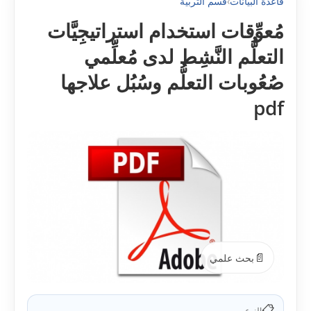
قاعدة البيانات
›
قسم التربية
مُعوِّقات استخدام استراتيجِيَّات
التعلُّم النَّشِط لدى مُعلِّمي
صُعُوبات التعلُّم وسُبُل علاجھا
pdf
📄
بحث علمي
📋
النوع