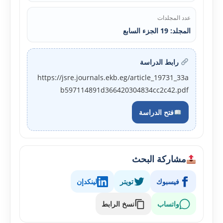
عدد المجلدات
المجلد: 19 الجزء السابع
رابط الدراسة
https://jsre.journals.ekb.eg/article_19731_33a
b597114891d366420304834cc2c42.pdf
فتح الدراسة
مشاركة البحث
فيسبوك
تويتر
لينكدإن
واتساب
نسخ الرابط