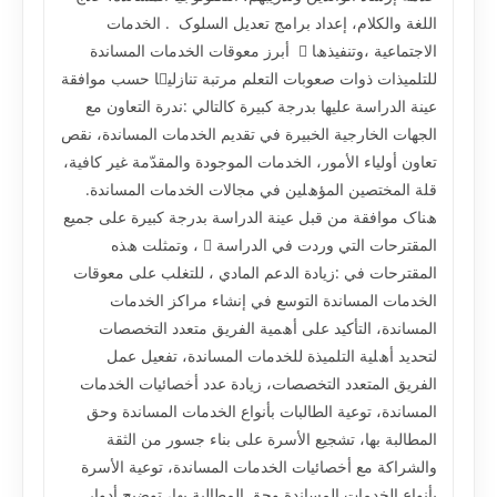
اﻟﻠﻐﺔ واﻟﻜﻼم، إﻋﺪاد ﺑﺮاﻣﺞ ﺗﻌﺪﯾﻞ اﻟﺴﻠﻮک . اﻟﺨﺪﻣﺎت
اﻻﺟﺘﻤﺎﻋﯿﺔ ،وﺗﻨﻔﯿﺬھﺎ  أﺑﺮز ﻣﻌﻮﻗﺎت اﻟﺨﺪﻣﺎت اﻟﻤﺴﺎﻧﺪة
ﻟﻠﺘﻠﻤﯿﺬات ذوات ﺻﻌﻮﺑﺎت اﻟﺘﻌﻠﻢ ﻣﺮﺗﺒﺔ ﺗﻨﺎزﻟﯿﺎ ﺣﺴﺐ ﻣﻮاﻓﻘﺔ
ﻋﯿﻨﺔ اﻟﺪراﺳﺔ ﻋﻠﯿﮭﺎ ﺑﺪرﺟﺔ ﻛﺒﯿﺮة ﻛﺎﻟﺘﺎﻟﻲ :ﻧﺪرة اﻟﺘﻌﺎون ﻣﻊ
اﻟﺠﮭﺎت اﻟﺨﺎرﺟﯿﺔ اﻟﺨﺒﯿﺮة ﻓﻲ ﺗﻘﺪﯾﻢ اﻟﺨﺪﻣﺎت اﻟﻤﺴﺎﻧﺪة، ﻧﻘﺺ
ﺗﻌﺎون أوﻟﯿﺎء اﻷﻣﻮر، اﻟﺨﺪﻣﺎت اﻟﻤﻮﺟﻮدة واﻟﻤﻘﺪّﻣﺔ ﻏﯿﺮ ﻛﺎﻓﯿﺔ،
ﻗﻠﺔ اﻟﻤﺨﺘﺼﯿﻦ اﻟﻤﺆھﻠﯿﻦ ﻓﻲ ﻣﺠﺎﻻت اﻟﺨﺪﻣﺎت اﻟﻤﺴﺎﻧﺪة.
ھﻨﺎک ﻣﻮاﻓﻘﺔ ﻣﻦ ﻗﺒﻞ ﻋﯿﻨﺔ اﻟﺪراﺳﺔ ﺑﺪرﺟﺔ ﻛﺒﯿﺮة ﻋﻠﻰ ﺟﻤﯿﻊ
اﻟﻤﻘﺘﺮﺣﺎت اﻟﺘﻲ وردت ﻓﻲ اﻟﺪراﺳﺔ  ، وﺗﻤﺜﻠﺖ ھﺬه
اﻟﻤﻘﺘﺮﺣﺎت ﻓﻲ :زﯾﺎدة اﻟﺪﻋﻢ اﻟﻤﺎدي ، ﻟﻠﺘﻐﻠﺐ ﻋﻠﻰ ﻣﻌﻮﻗﺎت
اﻟﺨﺪﻣﺎت اﻟﻤﺴﺎﻧﺪة اﻟﺘﻮﺳﻊ ﻓﻲ إﻧﺸﺎء ﻣﺮاﻛﺰ اﻟﺨﺪﻣﺎت
اﻟﻤﺴﺎﻧﺪة، اﻟﺘﺄﻛﯿﺪ ﻋﻠﻰ أھﻤﯿﺔ اﻟﻔﺮﯾﻖ ﻣﺘﻌﺪد اﻟﺘﺨﺼﺼﺎت
ﻟﺘﺤﺪﯾﺪ أھﻠﯿﺔ اﻟﺘﻠﻤﯿﺬة ﻟﻠﺨﺪﻣﺎت اﻟﻤﺴﺎﻧﺪة، ﺗﻔﻌﯿﻞ ﻋﻤﻞ
اﻟﻔﺮﯾﻖ اﻟﻤﺘﻌﺪد اﻟﺘﺨﺼﺼﺎت، زﯾﺎدة ﻋﺪد أﺧﺼﺎﺋﯿﺎت اﻟﺨﺪﻣﺎت
اﻟﻤﺴﺎﻧﺪة، ﺗﻮﻋﯿﺔ اﻟﻄﺎﻟﺒﺎت ﺑﺄﻧﻮاع اﻟﺨﺪﻣﺎت اﻟﻤﺴﺎﻧﺪة وﺣﻖ
اﻟﻤﻄﺎﻟﺒﺔ ﺑﮭﺎ، ﺗﺸﺠﯿﻊ اﻷﺳﺮة ﻋﻠﻰ ﺑﻨﺎء ﺟﺴﻮر ﻣﻦ اﻟﺜﻘﺔ
واﻟﺸﺮاﻛﺔ ﻣﻊ أﺧﺼﺎﺋﯿﺎت اﻟﺨﺪﻣﺎت اﻟﻤﺴﺎﻧﺪة، ﺗﻮﻋﯿﺔ اﻷﺳﺮة
ﺑﺄﻧﻮاع اﻟﺨﺪﻣﺎت اﻟﻤﺴﺎﻧﺪة وﺣﻖ اﻟﻤﻄﺎﻟﺒﺔ ﺑﮭﺎ، ﺗﻮﺿﯿﺢ أدوار