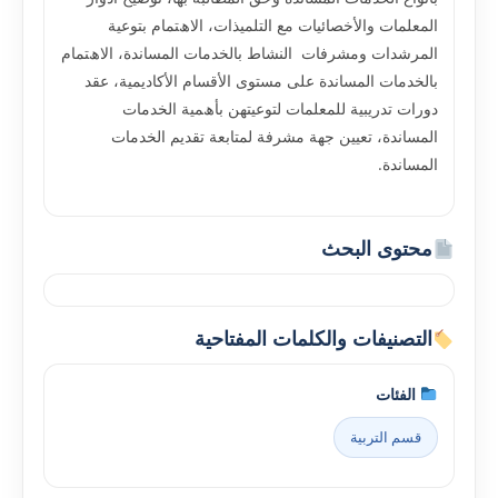
اﻟﻤﻌﻠﻤﺎت واﻷﺧﺼﺎﺋﯿﺎت ﻣﻊ اﻟﺘﻠﻤﯿﺬات، اﻻھﺘﻤﺎم ﺑﺘﻮﻋﯿﺔ
اﻟﻤﺮﺷﺪات وﻣﺸﺮﻓﺎت اﻟﻨﺸﺎط ﺑﺎﻟﺨﺪﻣﺎت اﻟﻤﺴﺎﻧﺪة، اﻻھﺘﻤﺎم
ﺑﺎﻟﺨﺪﻣﺎت اﻟﻤﺴﺎﻧﺪة ﻋﻠﻰ ﻣﺴﺘﻮى اﻷﻗﺴﺎم اﻷﻛﺎدﯾﻤﯿﺔ، ﻋﻘﺪ
دورات ﺗﺪرﯾﺒﯿﺔ ﻟﻠﻤﻌﻠﻤﺎت ﻟﺘﻮﻋﯿﺘﮭﻦ ﺑﺄھﻤﯿﺔ اﻟﺨﺪﻣﺎت
اﻟﻤﺴﺎﻧﺪة، ﺗﻌﯿﯿﻦ ﺟﮭﺔ ﻣﺸﺮﻓﺔ ﻟﻤﺘﺎﺑﻌﺔ ﺗﻘﺪﯾﻢ اﻟﺨﺪﻣﺎت
اﻟﻤﺴﺎﻧﺪة.
محتوى البحث
التصنيفات والكلمات المفتاحية
الفئات
قسم التربية