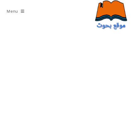
Ski
t
Menu
conten