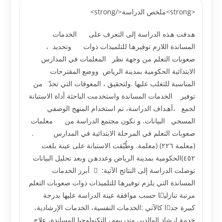
<strong>ملخص الدراسة</strong>
ھﺪﻓﺖ ھﺬه اﻟﺪراﺳﺔ إﻟﻰ اﻟﺘﻌﺮف ﻋﻠﻰ اﻟﺨﺪﻣﺎت
اﻟﻤﺴﺎﻧﺪة اﻟﻼزم ﺗﻮﻓﯿﺮھﺎ ﻟﻠﺘﻠﻤﯿﺬات ذوات وﺗﺤﺪﯾﺪ ،
ﺻﻌﻮﺑﺎت اﻟﺘﻌﻠﻢ ﻣﻦ وﺟﮭﺔ ﻧﻈﺮ اﻟﻤﻌﻠﻤﺎت ﻓﻲ اﻟﻤﺪارس
اﻻﺑﺘﺪاﺋﯿﺔ اﻟﺤﻜﻮﻣﯿﺔ ﺑﻤﺪﯾﻨﺔ اﻟﺮﯾﺎض ووﺿﻊ اﻟﻤﻘﺘﺮﺣﺎت
اﻟﻤﻨﺎﺳﺒﺔ ﻟﻠﺘﻐﻠﺐ ﻋﻠﯿﮭﺎ .وﻟﺘﺤﻘﯿﻖ ، اﻟﻤﻌﻮﻗﺎت اﻟﺘﻲ ﺗﺤﺪّ ﻣﻦ
ﺗﻮﻓﯿﺮ اﻟﺨﺪﻣﺎت اﻟﻤﺴﺎﻧﺪة واﺳﺘﺨﺪﻣﺖ اﻟﺒﺎﺣﺜﺔ أداة اﻻﺳﺘﺒﺎﻧﺔ
ﻟﺠﻤﻊ ،أھﺪاف اﻟﺪراﺳﺔ، ﺗﻢ اﺳﺘﺨﺪام اﻟﻤﻨﮭﺞ اﻟﻮﺻﻔﻲ
اﻟﻤﺴﺤﻲ اﻟﺒﯿﺎﻧﺎت. و ﺗﻜﻮن ﻣﺠﺘﻤﻊ اﻟﺪراﺳﺔ ﻣﻦ ﻣﻌﻠﻤﺎت
ﺻﻌﻮﺑﺎت اﻟﺘﻌﻠﻢ ﻓﻲ اﻟﻤﺮﺣﻠﺔ اﻻﺑﺘﺪاﺋﯿﺔ ﻓﻲ اﻟﻤﺪارس .
(ﻣﻌﻠﻤﺔ ٢٢٦) (ﻣﻌﻠﻤﺔ. وﻃُﺒّﻘﺖ اﻻﺳﺘﺒﺎﻧﺔ ﻋﻠﻰ ﻋﯿﻨﺔ ﺑﻠﻐﺖ
٤٥٢)اﻟﺤﻜﻮﻣﯿﺔ ﺑﻤﺪﯾﻨﺔ اﻟﺮﯾﺎض وﻋﺪدھﻦ وﺑﻌﺪ ﺗﺤﻠﯿﻞ اﻟﺒﯿﺎﻧﺎت
ﺗﻮﺻﻠﺖ اﻟﺪراﺳﺔ إﻟﻰ اﻟﻨﺘﺎﺋﺞ اﻵﺗﯿﺔ:  أﺑﺮز اﻟﺨﺪﻣﺎت
اﻟﻤﺴﺎﻧﺪة اﻟﺘﻲ ﯾﻠﺰم ﺗﻮﻓﯿﺮھﺎ ﻟﻠﺘﻠﻤﯿﺬات ذوات ﺻﻌﻮﺑﺎت اﻟﺘﻌﻠﻢ
ﻣﺮﺗﺒﺔ ﺗﻨﺎزﻟﯿﺎ ﺣﺴﺐ ﻣﻮاﻓﻘﺔ ﻋﯿﻨﺔ اﻟﺪراﺳﺔ ﻋﻠﯿﮭﺎ ﺑﺪرﺟﺔ
ﻛﺒﯿﺮة ﺟﺪا ﻛﺎﻵﺗﻲ :اﻟﺨﺪﻣﺎت اﻟﻨﻔﺴﯿﺔ، اﻟﺨﺪﻣﺎت اﻹرﺷﺎدﯾﺔ،
ﺧﺪﻣﺔ إرﺷﺎد اﻟﻮاﻟﺪﯾﻦ وﺗﺪرﯾﺒﮭﻢ، اﻟﺘﻜﻨﻮﻟﻮﺟﯿﺎ اﻟﻤﺴﺎﻧﺪة، ﻋﻼج