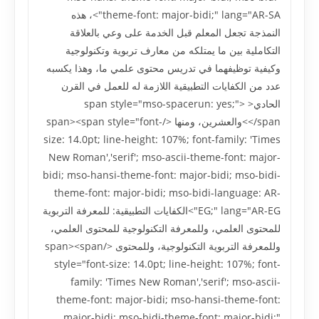
theme-font: major-bidi;" lang="AR-SA">، هذه
النمذجة تجعل المعلم قبل الخدمة على وعي بالعلاقة
التکاملية بين ما يمتلکه من معارف تربوية وتکنولوجية
وکيفية توظيفهما في تدريس محتوى علمي ما، وهذا يکسبه
عدد من الکفايات التطبيقية اللازمة له للعمل في القرن
الحادي<span style="mso-spacerun: yes;">
</span>والعشرين، ومنها </span><span style="font-
size: 14.0pt; line-height: 107%; font-family: 'Times
New Roman','serif'; mso-ascii-theme-font: major-
bidi; mso-hansi-theme-font: major-bidi; mso-bidi-
theme-font: major-bidi; mso-bidi-language: AR-
EG;" lang="AR-EG">الکفايات التطبيقية: للمعرفة التربوية
للمحتوى العلمي، وللمعرفة التکنولوجية للمحتوى العلمي،
وللمعرفة التربوية التکنولوجية، وللمحتوى </span><span
style="font-size: 14.0pt; line-height: 107%; font-
family: 'Times New Roman','serif'; mso-ascii-
theme-font: major-bidi; mso-hansi-theme-font:
major-bidi; mso-bidi-theme-font: major-bidi;"