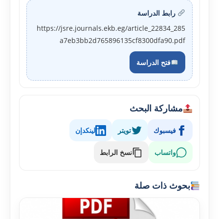
رابط الدراسة
https://jsre.journals.ekb.eg/article_22834_285
a7eb3bb2d765896135cf8300dfa90.pdf
فتح الدراسة
مشاركة البحث
فيسبوك
تويتر
لينكدإن
واتساب
نسخ الرابط
بحوث ذات صلة