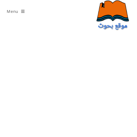
Ski
t
Menu
conten