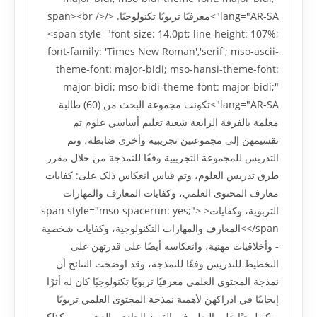
lang="AR-SA">معرفيًا تربويًا تکنولوجيًا. </span><br />
<span style="font-size: 14.0pt; line-height: 107%;
font-family: 'Times New Roman','serif'; mso-ascii-
theme-font: major-bidi; mso-hansi-theme-font:
major-bidi; mso-bidi-theme-font: major-bidi;"
lang="AR-SA">تکونت مجموعة البحث من (60) طالبة
معلمة بالفرقة الرابعة شعبة تعليم أساسي علوم تم
تقسيمهن إلى مجموعتين تجريبية وأخرى ضابطة، وتم
التدريس للمجموعة التجريبية وفقًا للنمذجة من خلال مقرر
طرق تدريس العلوم، وتم قياس انعکاس ذلک على: کفايات
معارف المحتوى العلمي، وکفايات المعارف والمهارات
التربوية، وکفايات<span style="mso-spacerun: yes;">
</span>المعارف والمهارات التکنولوجية، وکفايات شخصية
- وأخلاقيات مهنية، وانعکاسه أيضًا على قدرتهن على
التخطيط للتدريس وفقًا للنمذجة، وقد اوضحت النتائج أن
نمذجة المحتوى العلمي معرفيًا تربويًا تکنولوجيًا کان له أثرًا
إيجابيًا في ادراکهن لأهمية نمذجة المحتوى العلمي تربويًا
وتکنولوجيًا على التعلم في القرن الحادي والعشرين، وکذلک