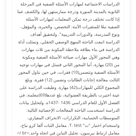
الدراسات الاجتماعية لمهارات الأسئلة الصفية في المرحلة
الثانوية بالمدينة المنورة ودرجة ممارستهن لها، والکشف عما
إذا کانت تختلف درجة تمکن المعلمات لمهارات الأسئلة
الصفية تبعًا للمتغيرات الآتية: التخصص، والخبرة، والمؤهل،
ونوع المدرسة، والدورات التدريبية". ولتحقيق أهداف
الدراسة اتبعت الباحثة المنهج الوصفي الحقلي، وتمثلت أداة
الدراسة في بناء بطاقة ملاحظة المکونة من ثلاث مهارات
وهي المحور الأول مهارات صياغة الأسئلة الصفية ومکونة
من (20) مهارة، أما المحور الثاني فتمثل في مهارات توجيه
الأسئلة الصفية وتتضمن(10) فقرات، في حين تناول المحور
الثالث معالجة إجابات الطالبات وتضمن (12) فقرة، وبلغ
المجموع الکلي للمهارات(42) مهارة. وطبقت الدراسة على
عينة اختيرت بالطريقة العشوائية، بلغ عددها(69)معلمة، في
الفصل الأول للعام الدراسي 1436 -1437ه. ولتحليل بيانات
الدراسة استخدمت الباحثة المعالجات الإحصائية التالية:
المتوسطات الحسابية، التکرارات، الانحراف المعياري،
واستخدام اختبار "ت" T. test. معامل الثبات ألفا کرو نباخ،
معامل ارتباط بيرسون، تحليل التباين في اتجاه واحد.<br />