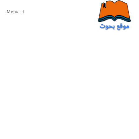
Ski
t
Menu
conten