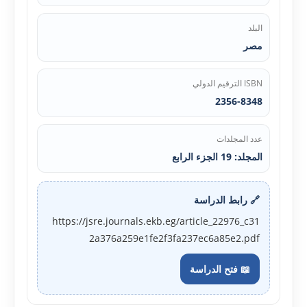
البلد
مصر
ISBN الترقيم الدولي
2356-8348
عدد المجلدات
المجلد: 19 الجزء الرابع
🔗 رابط الدراسة
https://jsre.journals.ekb.eg/article_22976_c31
2a376a259e1fe2f3fa237ec6a85e2.pdf
📖 فتح الدراسة