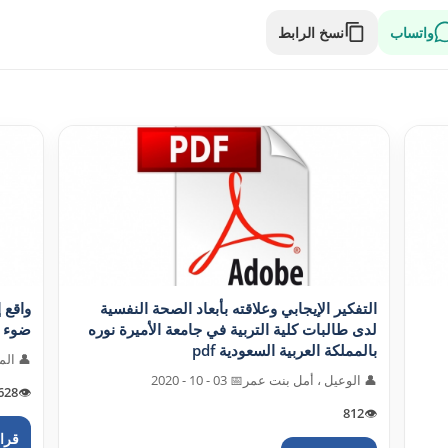
واتساب
نسخ الرابط
التفکير الإيجابي وعلاقته بأبعاد الصحة النفسية
واقع 
لدى طالبات کلية التربية في جامعة الأميرة نوره
ضوء أزم
بالمملکة العربية السعودية pdf
👤 الم
👤 الوعيل ، أمل بنت عمر
📅 03 - 10 - 2020
628
👁️
812
👁️
قراء