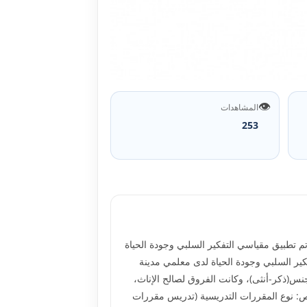
👁️
المشاهدات
253
ودة الحياة على عينة مکونة من(731) من معلمي مدينة حائل، وتم تطبيق مقياسي التفکير السلبي وجودة الحياة
ة ذات دلالة إحصائية بين التفکير السلبي وجودة الحياة لدى معلمي مدينة
نس(ذکر-أنثى)، وکانت الفروق لصالح الإناث،
صص: نوع المقررات التدريسية (تدريس مقررات