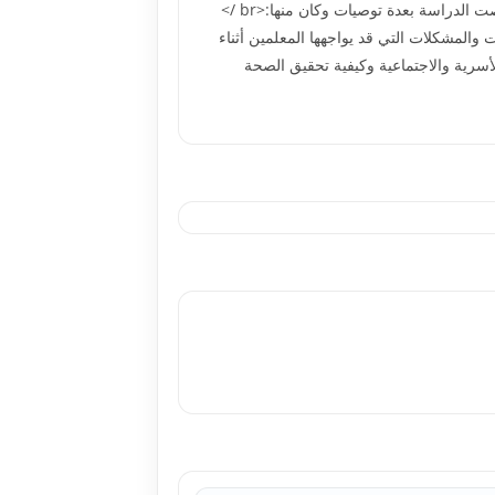
العلوم الإنسانية -تدريس مقررات العلوم الطبيعية)، وکانت الفروق لصالح معلمي مقررات العلوم الإنسانية، وفي ضوء النتائج أوصت الدراسة بعدة توصيات وکان منها:<br />
 والمشکلات التي قد يواجهها المعلمين أثناء
أسرية والاجتماعية وکيفية تحقيق الصحة