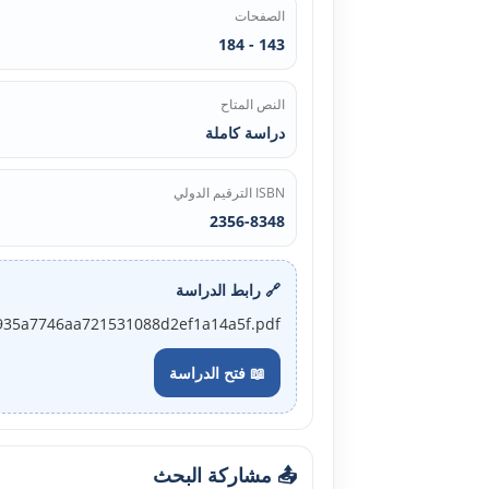
الصفحات
143 - 184
النص المتاح
دراسة كاملة
ISBN الترقيم الدولي
2356-8348
🔗 رابط الدراسة
_3b935a7746aa721531088d2ef1a14a5f.pdf
📖 فتح الدراسة
📤 مشاركة البحث