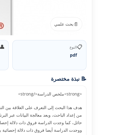
📄
بحث علمي
👤
📋
النوع
pdf
📝 نبذة مختصرة
<strong>ملخص الدراسة</strong>
حائل، کما وجدت الدراسة فروق ذات دلالة إحصائي
ووجدت الدراسة أيضا فروق ذات دلالة إحصائية ب