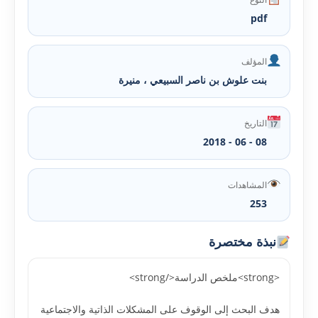
pdf
المؤلف
ﺑﻨﺖ ﻋﻠﻮش ﺑﻦ ﻧﺎﺻﺮ اﻟﺴﺒﻴﻌﻲ ، ﻣﻨﻴﺮة
التاريخ
08 - 06 - 2018
المشاهدات
253
نبذة مختصرة
<strong>ملخص الدراسة</strong>
هدف البحث إلى الوقوف على المشکلات الذاتية والاجتماعية