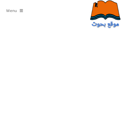
Ski
t
Menu
conten