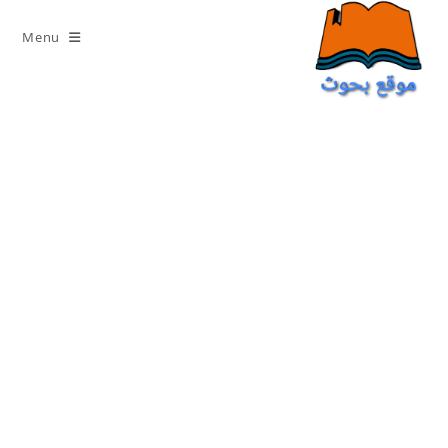
Ski
t
Menu
conten