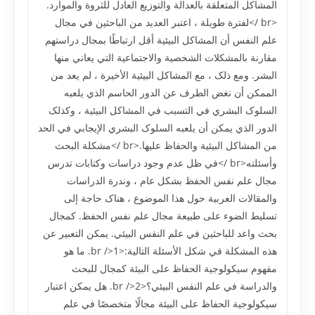
المشاکل المتعلقة بالعدالة والتوزيع العادل للثروة والموارد.
<br />لفترة طويلة ، اعتبر العديد من الباحثين في مجال
علم النفس أن المشاکل البيئية أقل ارتباطًا بمجال دراستهم
مقارنة بالمشکلات الشخصية والاجتماعية التي يعاني منها
البشر. ومع ذلک ، مع المشاکل البيئية الأخيرة ، لم يعد من
الممکن أن نغض الطرف عن الدور الحاسم الذي يلعبه
السلوک البشري في التسبب في المشاکل البيئية ، وکذلک
الدور الذي يمکن أن يلعبه السلوک البشري الإيجابي في الحد
من المشاکل البيئية والحفاظ عليها.<br />مشکلة البحث
وأسئلته<br />في ظل عدم وجود دراسات وکتابات تدرس
مجال علم نفس الحفظ بشکل عام ، وندرة الدراسات
والمقالات العربية حول هذا الموضوع ، هناک حاجة إلى
تسليط الضوء على طبيعة مجال علم نفس الحفظ. کمجال
بحث واعد للباحثين في علم النفس البيئي. يمکن التعبير عن
هذه المشکلة في شکل الأسئلة التالية:<br />1. ما هو
مفهوم سيکولوجية الحفاظ على البيئة کمجال للبحث
والدراسة في علم النفس البيئي؟<br />2. هل يمکن اعتبار
سيکولوجية الحفاظ على البيئة مجالًا متخصصًا في علم