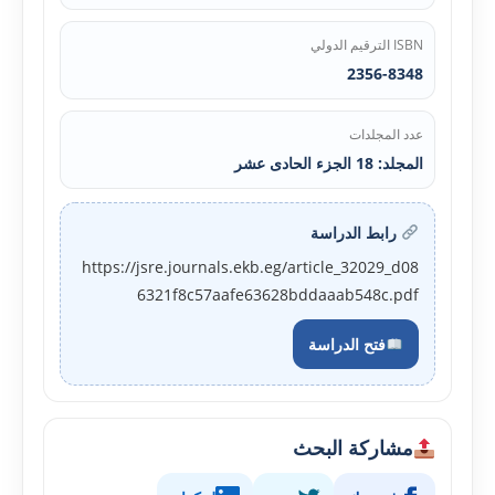
ISBN الترقيم الدولي
2356-8348
عدد المجلدات
المجلد: 18 الجزء الحادی عشر
رابط الدراسة
https://jsre.journals.ekb.eg/article_32029_d08
6321f8c57aafe63628bddaaab548c.pdf
فتح الدراسة
مشاركة البحث