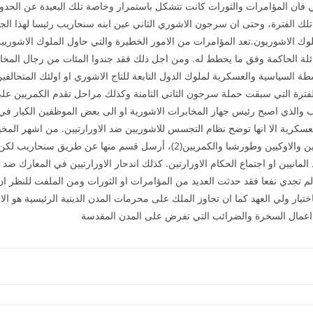
 فان المؤامرات والثورات كانت تتشكل باستمرار وخاصة تلك البعيدة عن الحدود
تلك الفترة، وحتى ان سرجون الاشوري الثاني عين ابنه سنحاريب رئيسا لهذا الجه
 الاشوريون.تعد المؤامرات من الامور الخطيرة والتي حاول الملوك الاشوريين ت
ائلة الحاكمة وفق ما يخطط له. ومن اجل ذلك فقد جندوا المئات من رجال المخا
لفترة التي سبقت حملة سرجون الثاني الثامنة وكذلك مراحل تقدم الكمريين على بل
والذي اصبح رئيس جهاز المخابرات الاشورية او الى بعض الموظفين الكبار في ال
فقد عثر على 20 تقرير له تخص الاورارتو والمانيين والاوكيين وطورشبا والكمريين(
رض(4). هذه الاحتياطيات لم تجدي نفعا فقد حدثت العديد من المؤامرات او الثورات ومن الملفت 
ختيار ولي العهد كما ان تجاوز الملك على محرمات المدن الدينية الرئيسية هو الاخ
ى اعمال السخرة والضرائب التي تفرض على المدن المقدسة