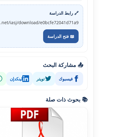
🔗 رابط الدراسة
j.net/iasj/download/e0bcfe72041d71a9
📖 فتح الدراسة
📤 مشاركة البحث
فيسبوك
تويتر
لينكدإن
📚 بحوث ذات صلة