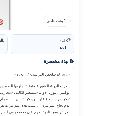
📄
بحث علمي
👤
📋
النوع
pdf
📝 نبذة مختصرة
<strong>ملخص الدراسة:</strong>
واجهت الدولة الاشورية متمثلة بملوكها العديد من
(توكلتي– ننورتا الاول، شلمنصر الثالث، سنحاريب
تمكن من القضاء عليها، ويمكن تفسير ذلك هو ان 
عدم نجاح المؤامرة. ان سبب هذه المؤامرات هو ن
العرش. ومن ناحية اخرى فان ضعف بعض الملوك ي