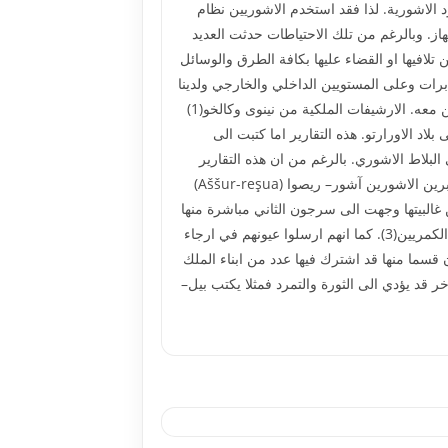
 الاشورية. لذا فقد استخدم الاشوريين نظام
از. وبالرغم من تلك الاحتياطات حدثت العديد
لافيها او القضاء عليها بكافة الطرق والوسائل
برات وعلى المستويين الداخلي والخارجي ولدينا
المئات من تقارير الاستخبارات والتي تتناول الانشطة السياسية والعسكرية لملوك الدول التابعة للتاج الاشوري او اولئك المتحالفين معه. الارشيفات الملكية من نينوى وكالخو(1)
اد الاورارتو. هذه التقارير اما كتبت الى
بلاط الاشوري. بالرغم من ان هذه التقارير
تلقي الضوء على احوال الاورارتيين السياسية والعسكرية الا انها توضح نظام التجسس للاشوريين ضد الاورارتيين. من اشهر المخبرين الاشورين آشور– ريصوا (Aššur-reşua)
2)، أرسل قسم منها عن طريق سنحاريب لكن غالبيتها وجهت الى سرجون الثاني مباشرة منها
ما يتعلق بمراقبة تحشدات الاورارتيين على حدود المانيين او اجتماع الحكام الاورارتين. كذلك اندحار الاورارتيين في المعارك ضد الكمريين(3). كما انهم ارسلوا عيونهم في ارجاء
للنظر ان قسما منها قد اشترك فيها عدد من ابناء الملك
ر قد يؤدي الى الثورة والتمرد فمثلا يكتب بيل–