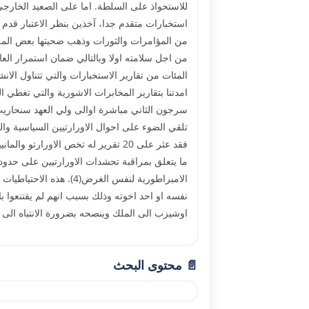
للاستحواذ على السلطة. اما على الصعيد الخارجي
استخبارات متقدم جدا، آخذين بنظر الاعتبار قدم 
من المؤامرات والثورات وذهب ضحيتها بعض الملوك
من اجل سلامته اولا وبالتالي ضمان استمرار الع
امدتنا بتقارير المخابرات الاشورية والتي تغطي ا
سرجون الثاني مباشرة اوالى ولي العهد سنحاريب 
الامبراطورية لنفس الغ
نفسه او احد اخوته وذلك بسبب انهم لم يقتنعوا با
اوشيزب الى الملك وينصحه بضرورة الانتباه ال
📄 محتوى البحث