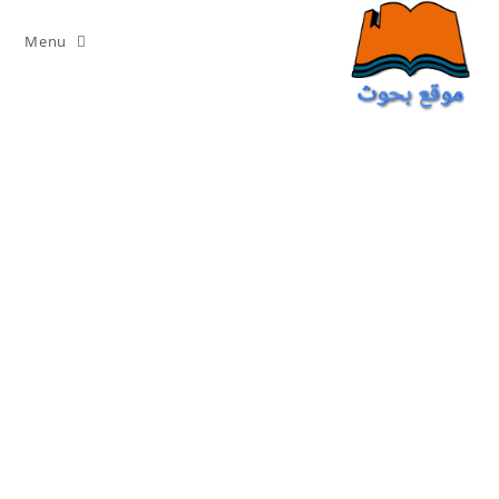
Ski
t
Menu
conten