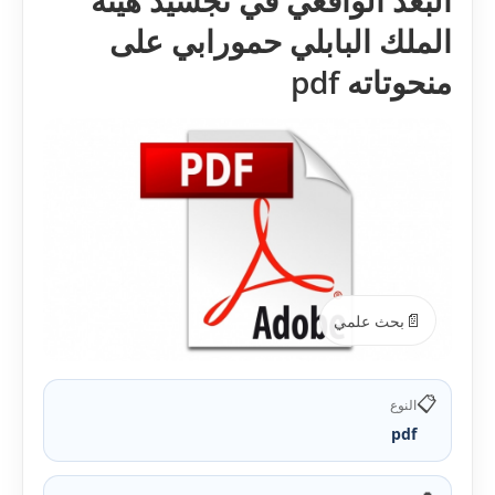
البعد الواقعي في تجسيد هيئة
الملك البابلي حمورابي على
منحوتاته pdf
📄
بحث علمي
📋
النوع
pdf