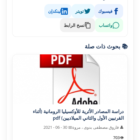
فيسبوك
تويتر
لينكدإن
واتساب
نسخ الرابط
📚 بحوث ذات صلة
دراسة المصادر الأثرية للأوکسيليا الرومانية (أثناء
القرنيين الأول والثاني الميلاديين) pdf
👤 فاروق مصطفى بدوى ، مروة
📅 30 - 06 - 2021
703
👁️