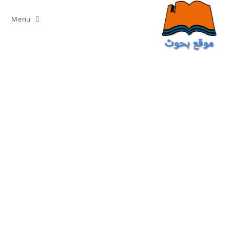
Ski
t
Menu
conten