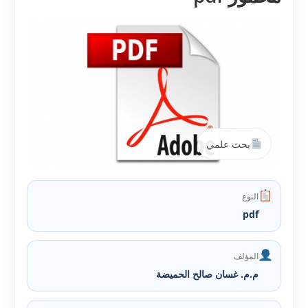
بحث علمي
النوع
pdf
المؤلف
م.م. غسان صالح الحميضة