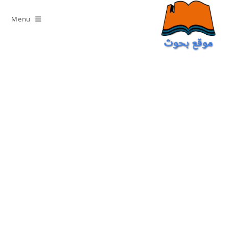
Ski
t
Menu
conten