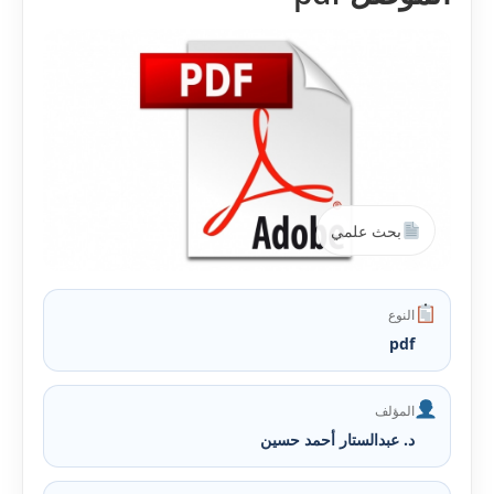
بحث علمي
النوع
pdf
المؤلف
د. عبدالستار أحمد حسين