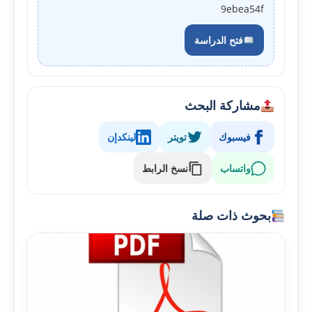
9ebea54f
فتح الدراسة
مشاركة البحث
فيسبوك
تويتر
لينكدإن
واتساب
نسخ الرابط
بحوث ذات صلة