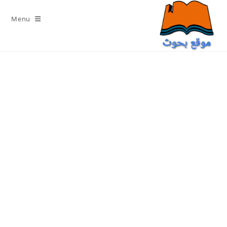
Ski
t
Menu
conten