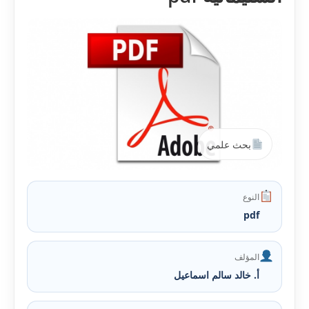
بحث علمي
النوع
pdf
المؤلف
أ. خالد سالم اسماعيل