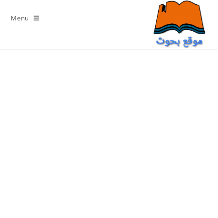
Ski
t
Menu
conten