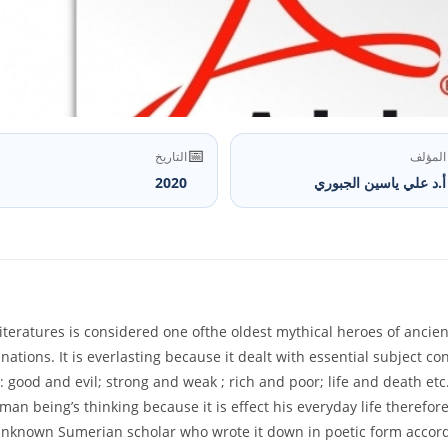
📅
المؤلف
التاريخ
أ.د علي ياسين الجبوري
2020
eratures is considered one ofthe oldest mythical heroes of ancient
 nations. It is everlasting because it dealt with essential subject 
: good and evil; strong and weak ; rich and poor; life and death etc.
being’s thinking because it is effect his everyday life therefore hi
 unknown Sumerian scholar who wrote it down in poetic form accordin