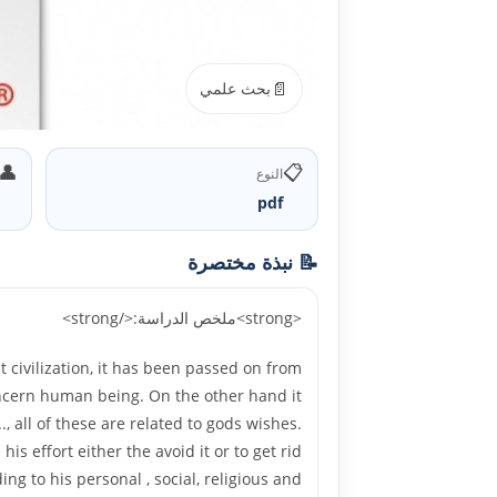
📄
بحث علمي
👤
📋
النوع
pdf
📝 نبذة مختصرة
<strong>ملخص الدراسة:</strong>
 civilization, it has been passed on from
concern human being. On the other hand it
., all of these are related to gods wishes.
s effort either the avoid it or to get rid
g to his personal , social, religious and