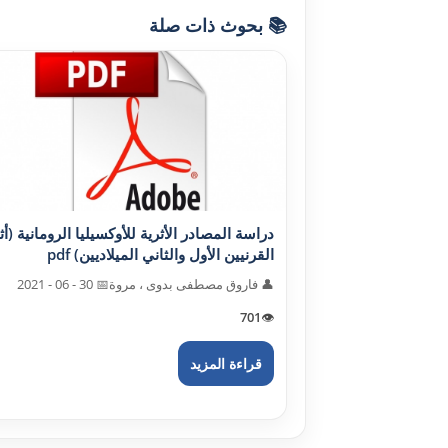
📚 بحوث ذات صلة
دراسة المصادر الأثرية للأوکسيليا الرومانية (أثن
القرنيين الأول والثاني الميلاديين) pdf
👤 فاروق مصطفى بدوى ، مروة
📅 30 - 06 - 2021
701
👁️
قراءة المزيد