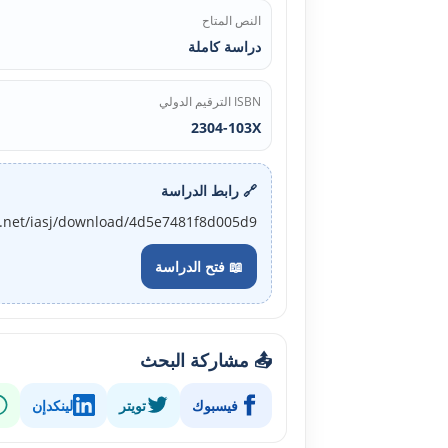
النص المتاح
دراسة كاملة
ISBN الترقيم الدولي
2304-103X
🔗 رابط الدراسة
j.net/iasj/download/4d5e7481f8d005d9
📖 فتح الدراسة
📤 مشاركة البحث
فيسبوك
تويتر
لينكدإن