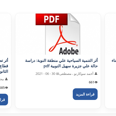
اء
أثر التنمية السياحية علي منطقة النوبة: دراسة
أثر ت
حالة علي جزيرة سهيل النوبية pdf
قطاع 
الثانو
👤 أحمد سوکارنو ، مصطفى
📅 30 - 06 - 2021
👤 محم
661
👁️
585
👁️
قراءة المزيد
قراء