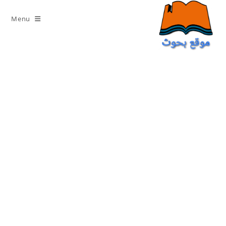
Ski
t
Menu
conten