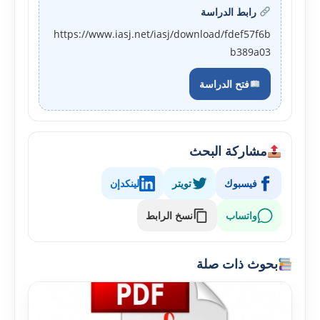
رابط الدراسة
https://www.iasj.net/iasj/download/fdef57f6b
b389a03
فتح الدراسة
مشاركة البحث
فيسبوك
تويتر
لينكدإن
واتساب
نسخ الرابط
بحوث ذات صلة