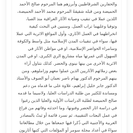
والحفارين الشرقاطيين وأبرزهم هما المرحوم صالح الأحمد
الحميضة ومن قبله شقيقهُ المرحوم محمد الأحمد الحميضة،
اللذين عملا في تنقيب وصيانة الآثار العراقية منذ الصبا،
وتوفيا وعليهما تراب العمل. وسنبين في البحث كيفية
انخراطهما في العمل الآثاري، وأول المواقع الاثرية التي عملا
فيها، سواء في تنقيبات المدن الإسلامية مثل واسط والكوفة
وسامراء الحواضر الإسلامية، او في مواطن الآثار في
السهول التي غمرتها مياه مشاريع الري الكبرى، او في المدن
الاثرية الأخرى من بينها نينوى والحضر. كذلك نتناول آراء
بعض زملائهم الآثاريين الذين عملوا معهم وزاملوهم، ومن
بينهم المرحوم الدكتور بهنام ناصر نعمان أبو الصوف والأستاذ
الدكتور جابر خليل إبراهيم، علاوة على ما قدماه من دعم
ومساندة للكثير من طلبة الدراسات العليا، ولاسيما ما قدمه
صالح الحميضة لطلبة الدراسات الأولية والعليا الذين رغبوا
في دراسة اثار الحضر وفنونها، وما احدثته وفاتهم من فراغ
في عمل البعثات التنقيبية، ثم نسرد قائمة أو ثبتٌ بالمصادر
العربية والأجنبية التي ذُكرا فيها جمعناها من خلال مطالعاتنا
سواءً في أعداد مجلة سومر أو المؤلفات التي كتبها آثاريون