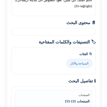
حكم الملك أبي سين، تعود النصوص الى مدينة اريساكرك
(Iri-sag̃rigki).
📄 محتوى البحث
🏷️ التصنيفات والكلمات المفتاحية
📁 الفئات
السياحة والآثار
ℹ️ تفاصيل البحث
الصفحات
الصفحات 131-153