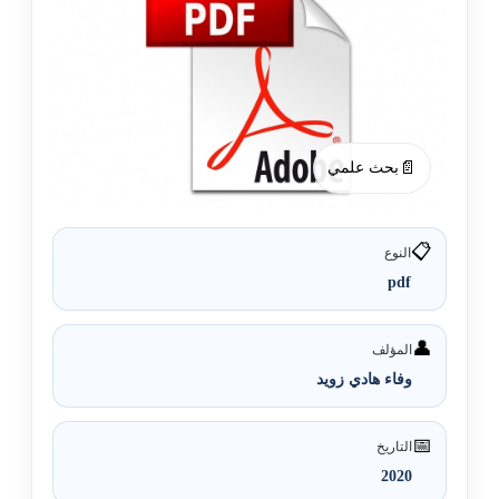
📄
بحث علمي
📋
النوع
pdf
👤
المؤلف
وفاء هادي زويد
📅
التاريخ
2020