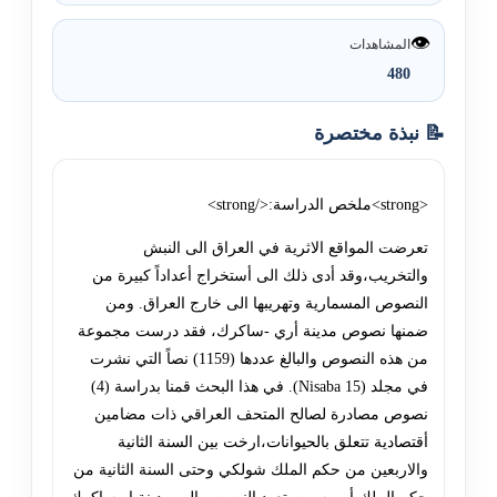
👁️
المشاهدات
480
📝 نبذة مختصرة
<strong>ملخص الدراسة:</strong>
تعرضت المواقع الاثرية في العراق الى النبش
والتخريب،وقد أدى ذلك الى أستخراج أعداداً كبيرة من
النصوص المسمارية وتهريبها الى خارج العراق. ومن
ضمنها نصوص مدينة أري -ساكرك، فقد درست مجموعة
من هذه النصوص والبالغ عددها (1159) نصاً التي نشرت
في مجلد (Nisaba 15). في هذا البحث قمنا بدراسة (4)
نصوص مصادرة لصالح المتحف العراقي ذات مضامين
أقتصادية تتعلق بالحيوانات،ارخت بين السنة الثانية
والاربعين من حكم الملك شولكي وحتى السنة الثانية من