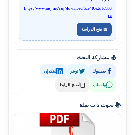
https://www.iasj.net/iasj/download/6ca4f6e2d1d900
ca
📖 فتح الدراسة
📤 مشاركة البحث
فيسبوك
تويتر
لينكدإن
نسخ الرابط
واتساب
📚 بحوث ذات صلة