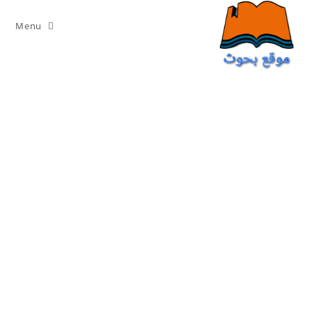
Ski
t
Menu
conten