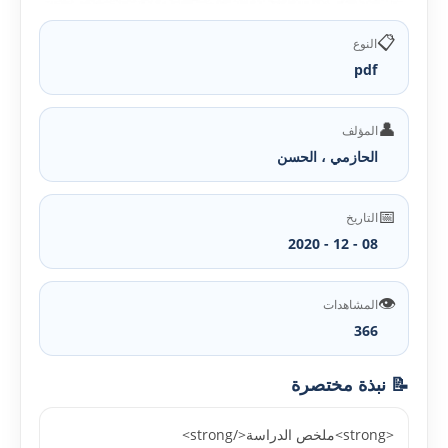
📋
النوع
pdf
👤
المؤلف
الحازمي ، الحسن
📅
التاريخ
08 - 12 - 2020
👁️
المشاهدات
366
📝 نبذة مختصرة
<strong>ملخص الدراسة</strong>