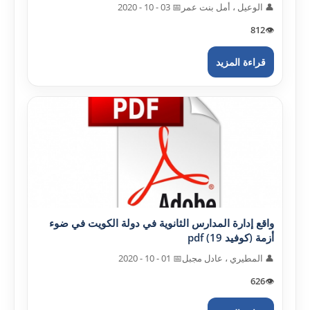
👤 الوعيل ، أمل بنت عمر
📅 03 - 10 - 2020
812
👁️
قراءة المزيد
واقع إدارة المدارس الثانوية في دولة الکويت في ضوء
أزمة (کوفيد 19) pdf
👤 المطيري ، عادل مجبل
📅 01 - 10 - 2020
626
👁️