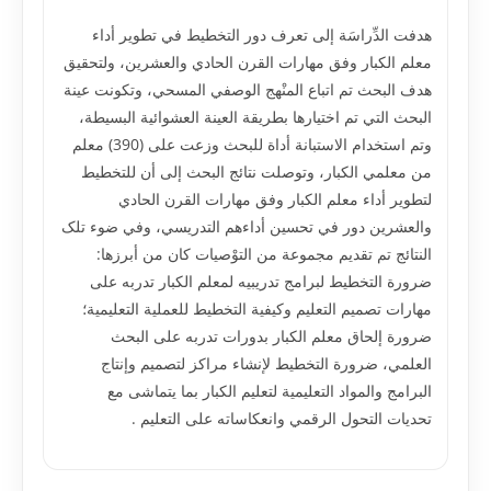
هدفت الدِّراسَة إلى تعرف دور التخطيط في تطوير أداء
معلم الکبار وفق مهارات القرن الحادي والعشرين، ولتحقيق
هدف البحث تم اتباع المنْهج الوصفي المسحي، وتکونت عينة
البحث التي تم اختيارها بطريقة العينة العشوائية البسيطة،
وتم استخدام الاستبانة أداة للبحث وزعت على (390) معلم
من معلمي الکبار، وتوصلت نتائج البحث إلى أن للتخطيط
لتطوير أداء معلم الکبار وفق مهارات القرن الحادي
والعشرين دور في تحسين أداءهم التدريسي، وفي ضوء تلک
النتائج تم تقديم مجموعة من التوْصيات کان من أبرزها:
ضرورة التخطيط لبرامج تدريبيه لمعلم الکبار تدربه على
مهارات تصميم التعليم وکيفية التخطيط للعملية التعليمية؛
ضرورة إلحاق معلم الکبار بدورات تدربه على البحث
العلمي، ضرورة التخطيط لإنشاء مراکز لتصميم وإنتاج
البرامج والمواد التعليمية لتعليم الکبار بما يتماشى مع
تحديات التحول الرقمي وانعکاساته على التعليم .