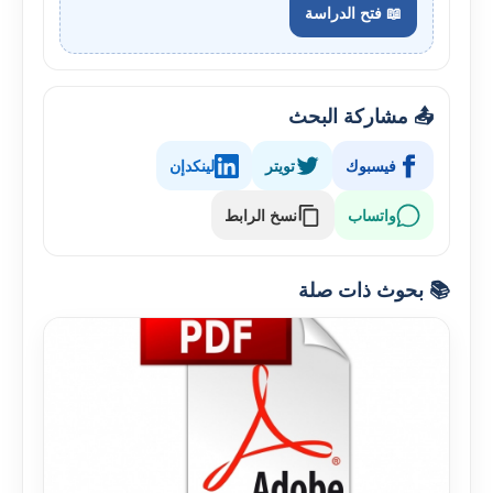
📖 فتح الدراسة
📤 مشاركة البحث
فيسبوك
تويتر
لينكدإن
واتساب
نسخ الرابط
📚 بحوث ذات صلة