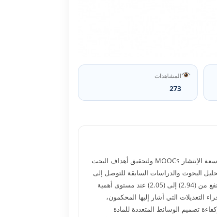
المشاهدات
273
<br /> ٘<br /> هدف البحث الحالي إلى تحديد المجالات الرئيسة التي تتکون منها قائمة معايير المقررات الإلکترونية المفتوحة واسعة الإنتشار MOOCs ولتحقيق أهداف البحث
ليل البحوث والدراسات السابقة للتوصل إلى
قائمة بمعايير تصميم المقررات الإلکترونية المفتوحة واسعة الإنتشار MOOCs، وبعد ضبط قائمة المعايير، سجلت وزن نسبي مرتفع من (2.94) إلى (2.05) عند مستوى أهمية
) عند مستوى مرتبط، وبعد الانتهاء من إجراء التعديلات التي أشار إليها المحکمون،
ر: المعلومات العامة عن المقرر(6)، التصميم التعليمي للمحتوى(9)، تصميم أنشطة التعلم والمهام التشارکية(6)، وکفاءة تصميم الوسائط المتعددة للمادة