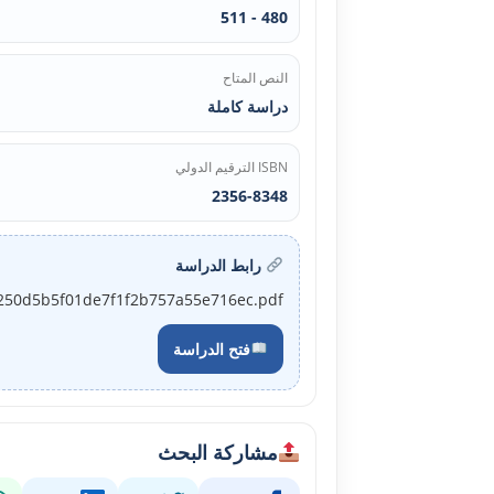
480 - 511
النص المتاح
دراسة كاملة
ISBN الترقيم الدولي
2356-8348
رابط الدراسة
_0a250d5b5f01de7f1f2b757a55e716ec.pdf
فتح الدراسة
مشاركة البحث