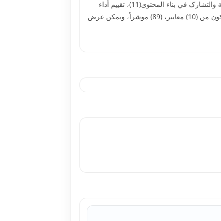
التعليمية(22)؛ وجودة تصميم الروابط داخل المقرر(8)، ودعم تحکم المتعلم في المقرر الإلکتروني(9)، والنمذجة(6)، ودعم التفاعلية والتشارک في بناء المحتوى(11)، تقييم أداء
المتعلمين على الأنشطة والواجبات(11)، التوثيق والمرجعية(4) معيار، وبذلک أصبحت قائمة معايير التصميم في صورتها النهائية تتکون من (10) معايير، (89) موشراً، ويمکن عرض