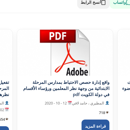
واتساب
نسخ الرابط
ت
واقع إدارة حصص الاحتياط بمدارس المرحلة
تفعيل
ضوء
الابتدائية من وجهة نظر المعلمين ورؤساء الأقسام
المرح
في دولة الکويت pdf
نظرهم f
المطيري ، حامد لافي
12 - 10 - 2020
الس
02 - 10 - 2020
718
654
قراءة المزيد