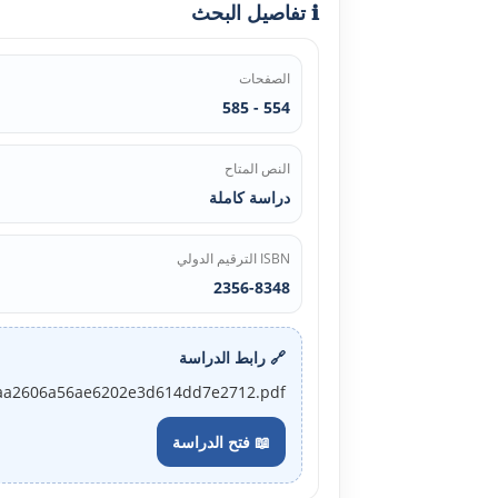
ℹ️ تفاصيل البحث
الصفحات
554 - 585
النص المتاح
دراسة كاملة
ISBN الترقيم الدولي
2356-8348
🔗 رابط الدراسة
2c0aa2606a56ae6202e3d614dd7e2712.pdf
📖 فتح الدراسة