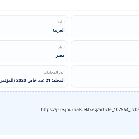
اللغة
العربية
البلد
مصر
عدد المجلدات
المجلد: 21 عدد خاص 2020 (المؤتمر الدولی الرابع)
https://jsre.journals.ekb.eg/article_107564_