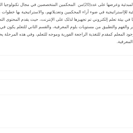
والمعالجة، وتم تصميم الاستراتيجية في صورتها المبدئية وعرضها على عدد(20)من المحکمي
ية للإاستراتيجية في ضوء أراء المحکمين وتعديلاتهم، والاستراتيجية بها خطوات 
يًا في بيئة تعلم إلکتروني تم تجهيزها لذلک على الإنترنت، حيث يقدم المحتوى 
ر والفهم والتطبيق من مستويات بلوم المعرفية، والقسم الثاني للتعلم يکون في
 المعلم کمقدم للتغذية الراجعة الفورية وموجه للتعلم، وفي هذه المرحلة يحقق
المعرفية.