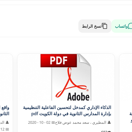
واتساب
نسخ الرابط
الذکاء الإداري کمدخل لتحسين الفاعلية التنظيمية
واقع 
ة
بإدارة المدارس الثانوية في دولة الکويت pdf
الثانو
👤 المطيري ، سعد محمد عوض فلاح
📅 02 - 10 - 2020
👤 ال
📅 12 - 10 - 2020
683
👁️