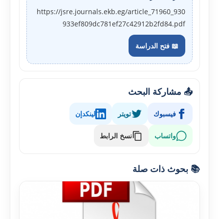
https://jsre.journals.ekb.eg/article_71960_930
933ef809dc781ef27c42912b2fd84.pdf
📖 فتح الدراسة
📤 مشاركة البحث
فيسبوك
تويتر
لينكدإن
واتساب
نسخ الرابط
📚 بحوث ذات صلة