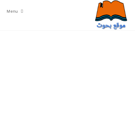
Ski
t
Menu
conten