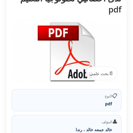
pdf
📄
بحث علمي
📋
النوع
pdf
👤
المؤلف
خالد جمعه خالد ، رندا