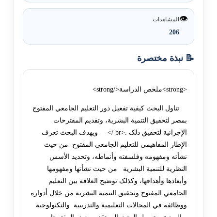
👁️
المشاهدات
206
📝 نبذة مختصرة
<strong>ملخص الدراسة</strong>
تناول البحث کيفية تفعيل دور التعليم الجامعي المفتوح
بمصر لتحقيق التنمية البشرية، وتقديم المقترحات
الإجرائية لتحقيق ذلک .<br /> ويهدف البحث تعرف
الإطار المفاهيمي للتعليم الجامعي المفتوح من حيث
نشأته ومفهومه وفلسفته وأنماطه، وتحديد الأسس
النظرية للتنمية البشرية من حيث نشأتها ومفهومها
وأبعادها وأهدافها، وکذلک توضيح العلاقة بين التعليم
الجامعي المفتوح وتحقيق التنمية البشرية من خلال أدواره
ووظائفه في المجالات التعليمية والتدريبية والتکنولوجية