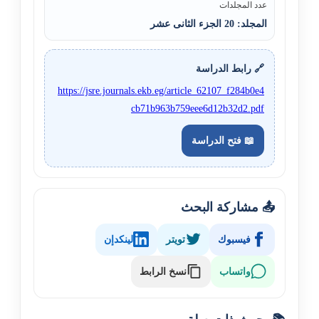
عدد المجلدات
المجلد: 20 الجزء الثانی عشر
🔗 رابط الدراسة
https://jsre.journals.ekb.eg/article_62107_f284b0e4
cb71b963b759eee6d12b32d2.pdf
📖 فتح الدراسة
📤 مشاركة البحث
فيسبوك
تويتر
لينكدإن
نسخ الرابط
واتساب