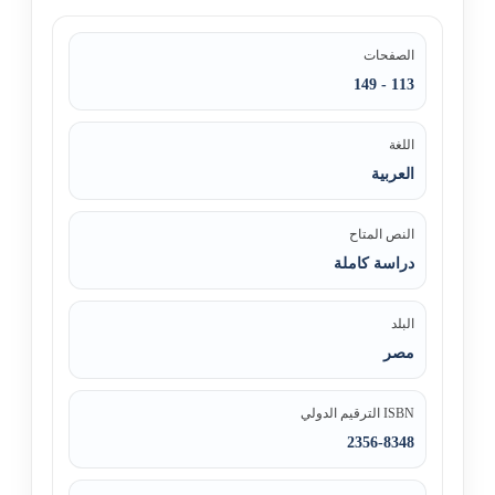
الصفحات
113 - 149
اللغة
العربية
النص المتاح
دراسة كاملة
البلد
مصر
ISBN الترقيم الدولي
2356-8348