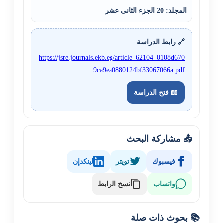
المجلد: 20 الجزء الثانی عشر
🔗 رابط الدراسة
https://jsre.journals.ekb.eg/article_62104_0108d670
9ca9ea0880124bf33067066a.pdf
📖 فتح الدراسة
📤 مشاركة البحث
فيسبوك
تويتر
لينكدإن
نسخ الرابط
واتساب
📚 بحوث ذات صلة