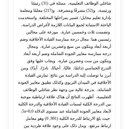
شاغلي الوظائف التعليمية، ممثلة في (31) رئيسًا
ورئيسة، و(52) مشرفًا ومشرفة، و(217) معلمًا ومعلمة
بإدارة تعليم محايل/ عسير بمراحلها المختلفة. واستخدمت
الباحثة الاستبانة لجمع البيانات اللازمة لأغراض الدراسة،
وتضمنت ثلاث وخمسين عبارة، موزعة على مجالين
رئيسيين هما: مجال درجة ممارسة القيادة الأخلاقية وضم
أربعة أبعاد ويتکون من سبع وعشرين عبارة، ومجال
درجة ممارسة معايير الجودة الشاملة وضم أربعة أبعاد
ويتکون من ست وعشرين عبارة، ويجاب عليها وفق
التدرج الخماسي (دائمًا، غالبًا، أحيانًا، نادرًا، أبدًا). ومن
أبرز ما توصلت إليه الدراسة من نتائج: تمارس القيادة
الأخلاقية في الميدان التربوي وکذلک تطبيق معايير الجودة
الشاملة، بدرجة عالية من وجهة نظر شاغلي الوظائف
التعليمية، أظهرت النتائج أن هناک علاقة ارتباطية موجبة
بين الدرجة الکلية لسمات القيادة الأخلاقية والدرجة الکلية
لأبعاد معايير الجودة الشاملة عند مستوى الدلالة 5a=0,0،
حيث بلغ الارتباط للدرجة الکلية (991, 0) وهو معامل
ارتباط مرتفع، ويدل ذلک على وجود علاقة طردية بين