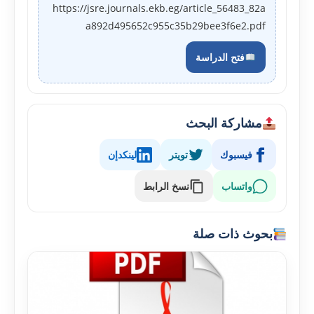
https://jsre.journals.ekb.eg/article_56483_82a
a892d495652c955c35b29bee3f6e2.pdf
فتح الدراسة
مشاركة البحث
فيسبوك
تويتر
لينكدإن
واتساب
نسخ الرابط
بحوث ذات صلة