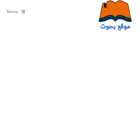
Ski
t
Menu
conten