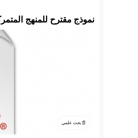
نموذج مقترح للمنهج المتمرکز 
📄
بحث علمي