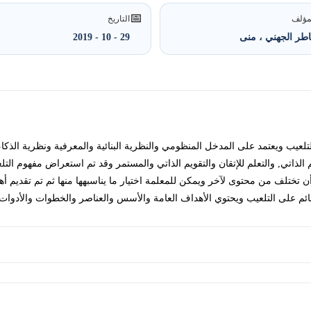
📅
مؤلف
التاريخ
طر الجهني ، منى
29 - 10 - 2019
لعيب ويعتمد على المدخل المنظومي والنظرية البنائية والمعرفية ونظرية الذکاءا
 الذاتي, والتعلم للإتقان والتقويم الذاتي والمستمر وقد تم استعراض مفهوم الت
 تختلف من محتوى لآخر ويمکن للمعلمة اختيار ما يناسبهها منها ثم تم تقديم أه
على التلعيب ويحتوي الأهداف العامة والأسس والعناصر والخطوات والأدوات وأساليب التقويم