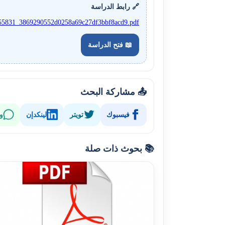
🔗 رابط الدراسة
cle_55831_3869290552d0258a69c27df3bbf8acd9.pdf
📖 فتح الدراسة
📤 مشاركة البحث
فيسبوك
تويتر
لينكدإن
و
📚 بحوث ذات صلة