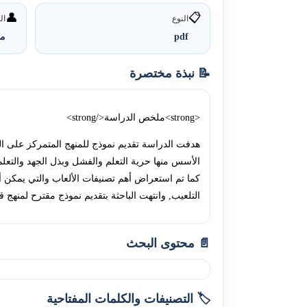
👤
📋
النوع
ال
pdf
ما
📝 نبذة مختصرة
<strong>ملخص الدراسة</strong>
هدفت الدراسة تقديم نموذج للمنهج المتمرکز على الت
الأسس منها حرية التعلم والفشل وبذل الجهد والتعلم
کما تم استعراض أهم تصنيفات الألعاب والتي يمکن أن
التلعيب, وانتهت الباحثة بتقديم نموذج مقترح لمنهج قائم 
📄 محتوى البحث
🏷️ التصنيفات والكلمات المفتاحية