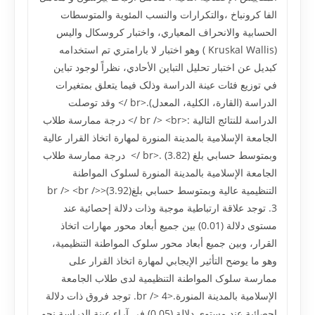
الفا کرونباخ ،والتکرارات والنسب المئوية والمتوسطات
الحسابية والانحراف المعياري، واختبار کروسکال واليس
(Kruskal Wallis ) وهو اختبار لا بارامتري تم استخدامه
کبديل عن اختبار تحليل التباين الأحادي، نظراً لوجود تباين
في توزيع فئات عينة الدراسة وذلک فيما يتعلق بمتغيرات
الدراسة (القارة، الکلية، المعدل).<br /> وقد توصلت
الدراسة للنتائج التالية :<br /> <br /> درجة ممارسة طلاب
الجامعة الإسلامية بالمدينة المنورة لمهارة اتخاذ القرار عالية
وبمتوسط حسابي بلغ (3.82) .<br /> درجة ممارسة طلاب
الجامعة الإسلامية بالمدينة المنورة لسلوک المواطنة
التنظيمية عالية وبمتوسط حسابي بلغ(3.92)<br /> <br />
3. توجد علاقة ارتباطية موجبة وذات دلالة إحصائية عند
مستوى دلالة (0.01) بين جميع أبعاد محور مهارات اتخاذ
القرار، وبين جميع أبعاد محور سلوک المواطنة التنظيمية،
وهو ما يوضح التأثير الإيجابي لمهارة اتخاذ القرار على
ممارسة سلوک المواطنة التنظيمية لدى طلاب الجامعة
الإسلامية بالمدينة المنورة.<br /> 4. توجد فروق ذات دلالة
إحصائية عند مستوى دلالة (0.05) في آراء عينة الدراسة نحو