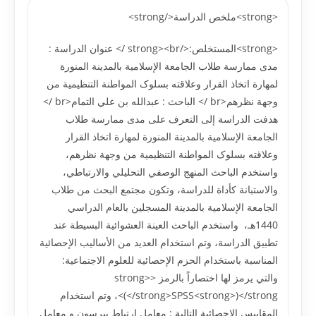
<strong>ملخص الدراسة</strong>
<strong>المستخلص:</strong><br /> عنوان الدراسة :
مدى ممارسة طلاب الجامعة الإسلامية بالمدينة المنورة
لمهارة اتخاذ القرار وعلاقته بسلوک المواطنة التنظيمية من
وجهة نظرهم<br /> الباحث : عبدالله بن علي التمام<br />
هدفت الدراسة إلى التعرف على مدى ممارسة طلاب
الجامعة الإسلامية بالمدينة المنورة لمهارة اتخاذ القرار
وعلاقته بسلوک المواطنة التنظيمية من وجهة نظرهم،
واستخدم الباحث المنهج الوصفي التحليلي والارتباطي،
والاستبانة کأداة للدراسة، وتکون مجتمع البحث من طلاب
الجامعة الإسلامية بالمدينة المسجلين بالعام الدراسي
1440هـ، واستخدم الباحث العينة العشوائية البسيطة عند
تطبيق الدراسة، وتم استخدام العديد من الأساليب الإحصائية
المناسبة باستخدام الحزم الإحصائية للعلوم الاجتماعية:
والتي يرمز لها اختصاراً بالرمز <strong>
(</strong>SPSS<strong>)</strong>، وتم استخدام
المقاييس الإحصائية التالية : معامل ارتباط بيرسون و معامل