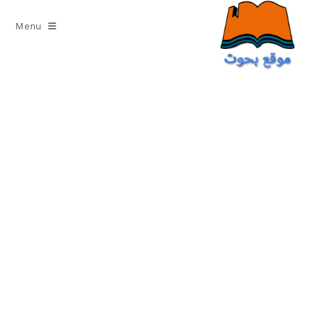
Ski
t
Menu
conten