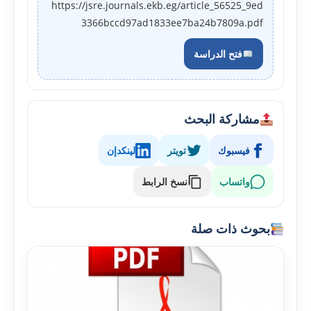
https://jsre.journals.ekb.eg/article_56525_9ed
3366bccd97ad1833ee7ba24b7809a.pdf
فتح الدراسة
مشاركة البحث
فيسبوك
تويتر
لينكدإن
واتساب
نسخ الرابط
بحوث ذات صلة