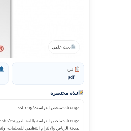
بحث علمي
النوع
pdf
نبذة مختصرة
<strong>ملخص الدراسة</strong>
بمدينة الرياض والالتزام التنظيمي للمعلمات، ول