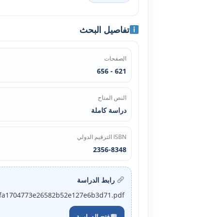
تفاصيل البحث
الصفحات
621 - 656
النص المتاح
دراسة كاملة
ISBN الترقيم الدولي
2356-8348
رابط الدراسة
_a30fa1704773e26582b52e127e6b3d71.pdf
فتح الدراسة