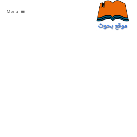
Ski
t
Menu
conten