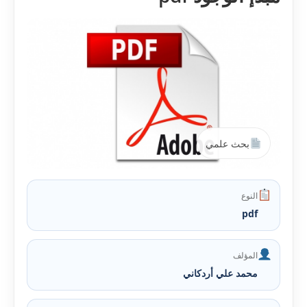
بحث علمي
النوع
pdf
المؤلف
محمد علي أردكاني