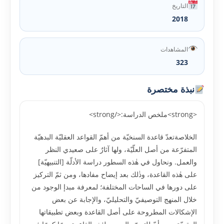
التاريخ
2018
المشاهدات
323
نبذة مختصرة
<strong>ملخص الدراسة:</strong>
الخلاصةتعدّ قاعدة السنخيّة من أهمّ القواعد العقليّة البدهيّة
المتفرّعة من أصل العلّيّة، ولها آثارٌ على صعيدي النظر
والعمل. ونحاول في هٰذه السطور دراسة الأدلّة [التنبيهيّة]
على هٰذه القاعدة، وذٰلك بعد إيضاح مفادها، ومن ثمّ التركيز
على دورها في الساحات المختلفة؛ لمعرفة مبدإ الوجود من
خلال المنهج التوصيفيّ والتحليليّ، والإجابة عن بعض
الإشكالات المطروحة على أصل القاعدة وبعض تطبيقاتها