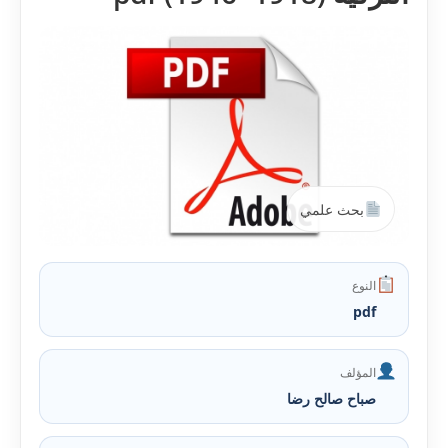
بحث علمي
النوع
pdf
المؤلف
صباح صالح رضا