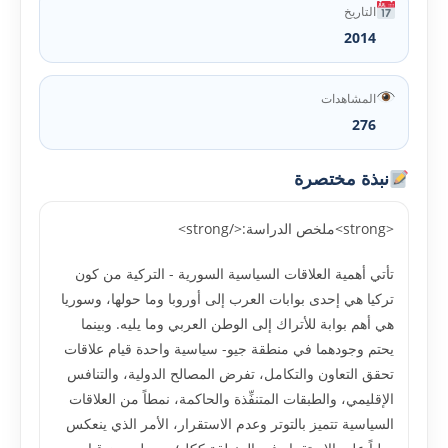
التاريخ
2014
المشاهدات
276
نبذة مختصرة
<strong>ملخص الدراسة:</strong>
تأتي أهمية العلاقات السياسية السورية - التركية من كون
تركيا هي إحدى بوابات العرب إلى أوروبا وما حولها، وسوريا
هي أهم بوابة للأتراك إلى الوطن العربي وما يليه. وبينما
يحتم وجودهما في منطقة جيو- سياسية واحدة قيام علاقات
تحقق التعاون والتكامل، تفرض المصالح الدولية، والتنافس
الإقليمي، والطبقات المتنفِّذة والحاكمة، نمطاً من العلاقات
السياسية تتميز بالتوتر وعدم الاستقرار، الأمر الذي ينعكس