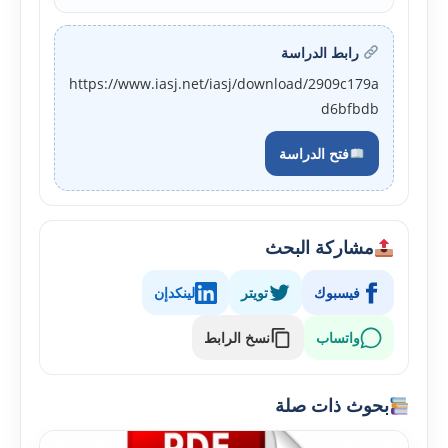
رابط الدراسة
https://www.iasj.net/iasj/download/2909c179a
d6bfbdb
فتح الدراسة
مشاركة البحث
فيسبوك
تويتر
لينكدإن
واتساب
نسخ الرابط
بحوث ذات صلة