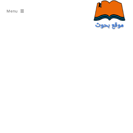
Ski
t
Menu
conten