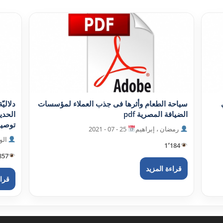
سياحة الطعام وأثرها فى جذب العملاء لمؤسسات
دلاليّ
الضيافة المصرية pdf
الحدي
توصيفية
رمضان ، إبراهيم
25 - 07 - 2021
الو
1٬184
857
قراءة المزيد
قراء