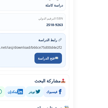
دراسة كاملة
ISBN الترقيم الدولي
2518-9263
رابط الدراسة
j.net/iasj/download/b66ce75d00d4e2f2
فتح الدراسة
مشاركة البحث
فيسبوك
تويتر
لينكدإن
بحوث ذات صلة