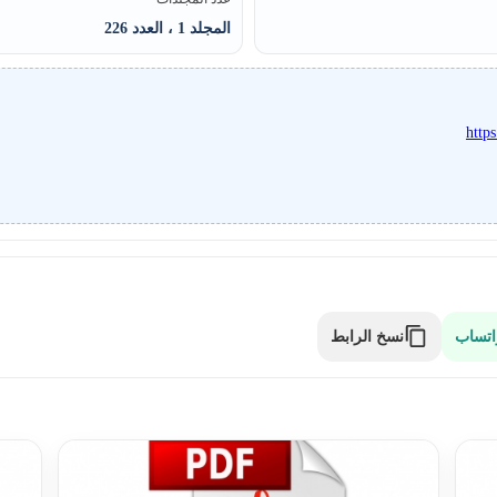
المجلد 1 ، العدد 226
http
نسخ الرابط
اتساب