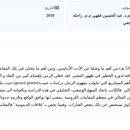
📅
مؤلف
التاريخ
م.د. عبد الحسين فقهي م.م. راحلة
2018
جفي
تعدّ المقامات اللزومية لأبي طاهر السرقسطي (ت 528 هـ) من أهم ما وصلنا عن الأدب الأندلسي، ومن أهم ما ي
ة لدوره الخطير في ظهور المعنى. لقد حظي الزمن بإهتمام كبير من النقاد و ال
و منها النص المقاميّ مردها ا
توالي. فالکاتب باتخاذ المنهج الوصفي- التحليلي في هذه الدراسة وبالعنایة الى
ن المثالي في معظم المقامات اللزومية، بمعنى أنها توافق الواقع وتلازمه حدوثا
وي يستعيض عن ذلك ببعض العبارات، وفيما يخص بـ"علاقات الديمومة" فالمقامات 