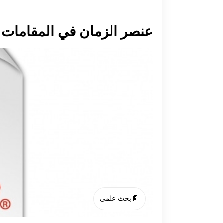
عنصر الزمان في المقامات اللزومية للسرقسطي(
📄
بحث علمي