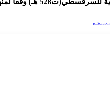
فقا لمنهج (جيرار جينيت) pdf