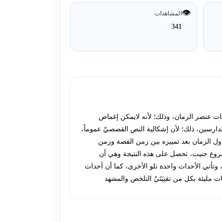
👁️
المشاهدات
341
تجلى في تلك المقامات عنصر الزمان، وذلك؛ لأنه لايمكن إغماض
دارسين، ذلك؛ لأن إشكالية النص القصصيّ عموماً،
لى إشكالية زمنية. من أهم المشاريع التي تناولت مفهوم الزمان دراسات جنيت(gerard genette)،حيث تناول الزمان بعد تمييزه بين زمن القصة وزمن
 مشروع جنيت، تحصل على هذه النتيجة وهي أن
، وتأتي الأحداث واحدة تلو الأخرى، كما أن أحداث
مليئة بكل من تقنِيَتَيْ التلخص والمشهد