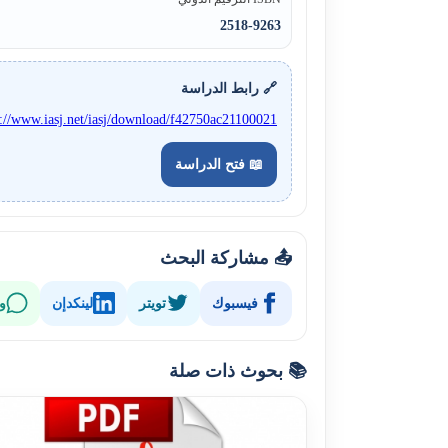
2518-9263
🔗 رابط الدراسة
s://www.iasj.net/iasj/download/f42750ac21100021
📖 فتح الدراسة
📤 مشاركة البحث
فيسبوك
تويتر
لينكدإن
و
📚 بحوث ذات صلة