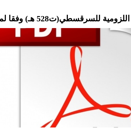
ت528 هـ) وفقا لمنهج (جيرار جينيت) pdf