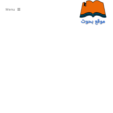
Ski
t
Menu
conten