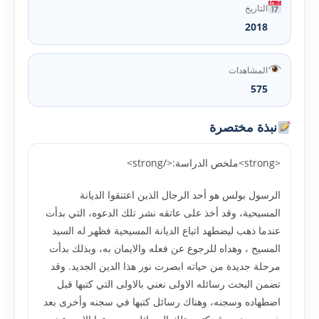
التاريخ
2018
المشاهدات
575
نبذة مختصرة
<strong>ملخص الدراسة:</strong>
الرسول بولس هو أحد الرجال الذين اعتنقوا الديانة
المسيحية، وقد أخذ على عاتقه نشر تلك الدعوه، التي بدأت
عندما ذهب ليضطهد اتباع الديانة المسيحية فظهر له السيد
المسيح ، وهداه للرجوع عن فعله والايمان به، وبذلك بدأت
مرحلة جديدة من حياته ابصرت نور هذا الدين الجديد. وقد
تضمن البحث رسائله الاولى نعني بالاولى التي كتبها قبل
اضطهاده وسجنه، وهناك رسائل كتبها في سجنه وأخرى بعد