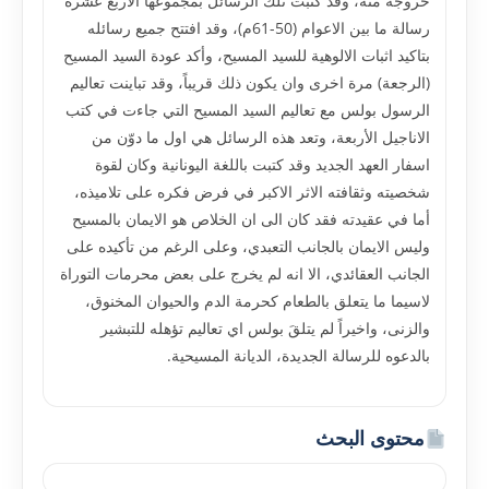
خروجه منه، وقد كتبت تلك الرسائل بمجموعها الاربع عشره
رسالة ما بين الاعوام (50-61م)، وقد افتتح جميع رسائله
بتاكيد اثبات الالوهية للسيد المسيح، وأكد عودة السيد المسيح
(الرجعة) مرة اخرى وان يكون ذلك قريباً، وقد تباينت تعاليم
الرسول بولس مع تعاليم السيد المسيح التي جاءت في كتب
الاناجيل الأربعة، وتعد هذه الرسائل هي اول ما دوّن من
اسفار العهد الجديد وقد كتبت باللغة اليونانية وكان لقوة
شخصيته وثقافته الاثر الاكبر في فرض فكره على تلاميذه،
أما في عقيدته فقد كان الى ان الخلاص هو الايمان بالمسيح
وليس الايمان بالجانب التعبدي، وعلى الرغم من تأكيده على
الجانب العقائدي، الا انه لم يخرج على بعض محرمات التوراة
لاسيما ما يتعلق بالطعام كحرمة الدم والحيوان المخنوق،
والزنى، واخيراً لم يتلقَ بولس اي تعاليم تؤهله للتبشير
بالدعوه للرسالة الجديدة، الديانة المسيحية.
محتوى البحث