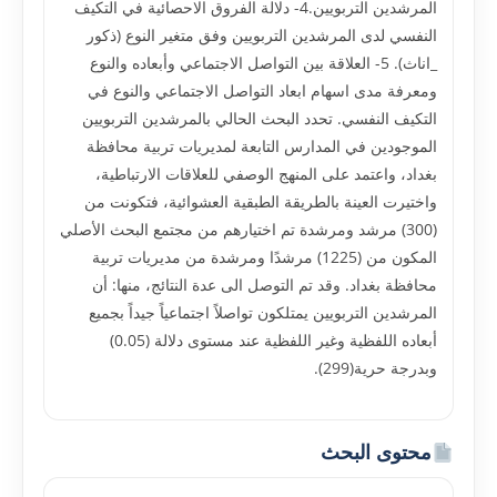
المرشدين التربويين.4- دلالة الفروق الاحصائية في التكيف
النفسي لدى المرشدين التربويين وفق متغير النوع (ذكور
_اناث). 5- العلاقة بين التواصل الاجتماعي وأبعاده والنوع
ومعرفة مدى اسهام ابعاد التواصل الاجتماعي والنوع في
التكيف النفسي. تحدد البحث الحالي بالمرشدين التربويين
الموجودين في المدارس التابعة لمديريات تربية محافظة
بغداد، واعتمد على المنهج الوصفي للعلاقات الارتباطية،
واختيرت العينة بالطريقة الطبقية العشوائية، فتكونت من
(300) مرشد ومرشدة تم اختيارهم من مجتمع البحث الأصلي
المكون من (1225) مرشدًا ومرشدة من مديريات تربية
محافظة بغداد. وقد تم التوصل الى عدة النتائج، منها: أن
المرشدين التربويين يمتلكون تواصلاً اجتماعياً جيداً بجميع
أبعاده اللفظية وغير اللفظية عند مستوى دلالة (0.05)
وبدرجة حرية(299).
محتوى البحث