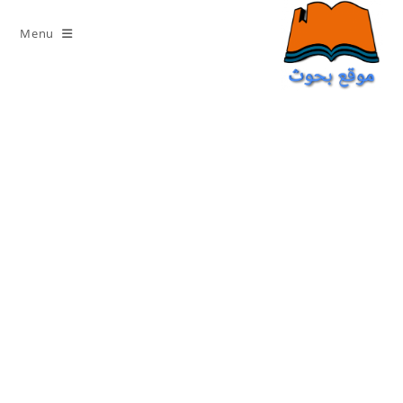
Ski
t
Menu
conten