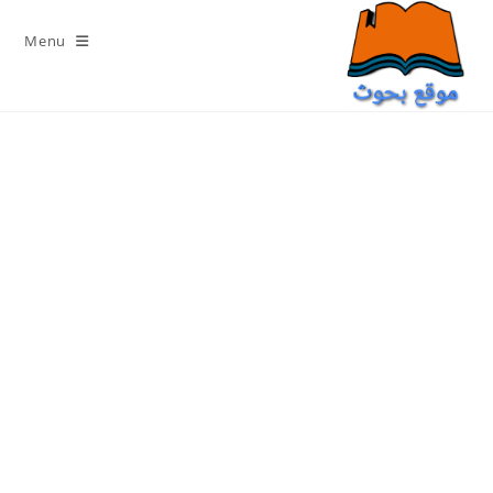
Ski
t
Menu
conten