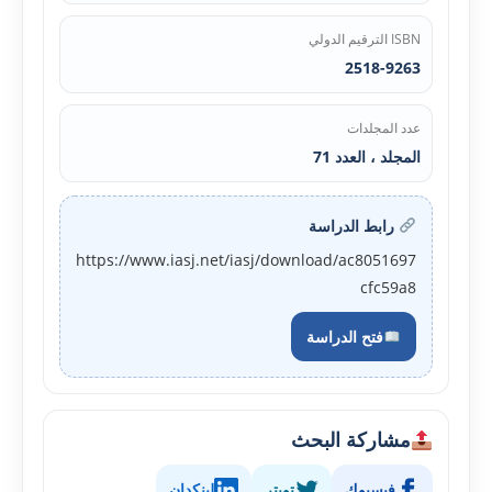
ISBN الترقيم الدولي
2518-9263
عدد المجلدات
المجلد ، العدد 71
رابط الدراسة
https://www.iasj.net/iasj/download/ac8051697
cfc59a8
فتح الدراسة
مشاركة البحث
فيسبوك
تويتر
لينكدإن