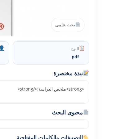
بحث علمي
النوع
pdf
نبذة مختصرة
<strong>ملخص الدراسة:</strong>
محتوى البحث
التصنيفات والكلمات المفتاحية