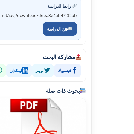
رابط الدراسة
j.net/iasj/download/deba3e4ab47f32ab
فتح الدراسة
مشاركة البحث
فيسبوك
تويتر
لينكدإن
بحوث ذات صلة