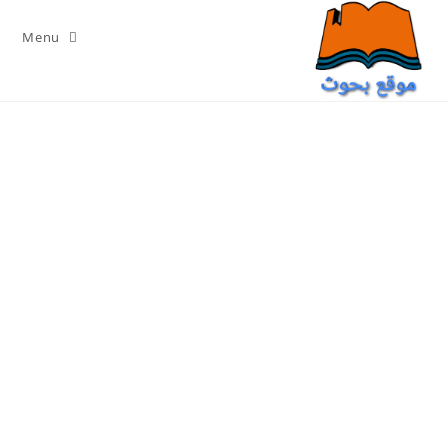
Ski
t
Menu
conten