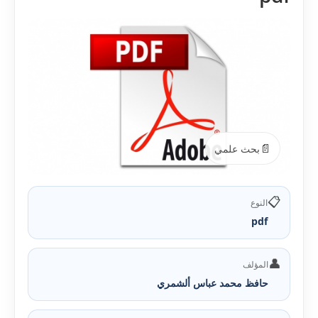
📄
بحث علمي
📋
النوع
pdf
👤
المؤلف
حافظ محمد عباس ألشمري