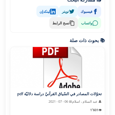
فيسبوك
تويتر
لينكدإن
واتساب
نسخ الرابط
📚 بحوث ذات صلة
تحوّلات المصادر في السّياق القرآنيّ دراسة دلاليّة pdf
👤 عبد السلام ، اسلام
📅 06 - 07 - 2021
1٬601
👁️