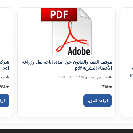
موقف الفقه والقانون حول مدى إباحة نقل وزراعة
الأعضاء البشرية pdf
pdf
👤 حسين ، مجدي
📅 17 - 07 - 2021
👤 محم
684
👁️
738
👁️
قراءة المزيد
قراء