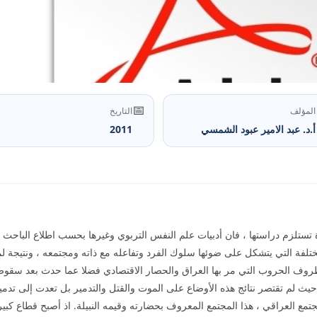
📅
المؤلف
التاريخ
أ.د. عبد الامير عبود الشمسي
2011
تستلزم دراستها ، فان أدبيات علم النفس التربوي وغيرها بحسب اطلاع الباحث ت
ختلفة التي يتشكل على ضوئها سلوك الفرد وتفاعله مع ذاته ومجتمعه ، ونتيجة 
لظروف الحروب التي مر بها العراق والحصار الاقتصادي فضلا عما حدث بعد سقوط
يث لم تقتصر نتائج هذه الأوضاع على الموت والقتل والتدمير بل تعدت إلى تدمير ا
مع العراقي ، هذا المجتمع المعروف بحضارته وقيمه النبيلة. اذ أصبح قطاع كب