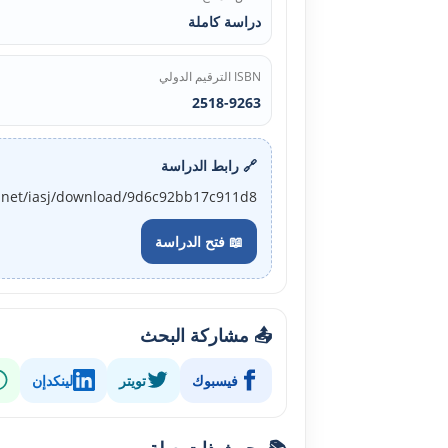
دراسة كاملة
ISBN الترقيم الدولي
2518-9263
🔗 رابط الدراسة
j.net/iasj/download/9d6c92bb17c911d8
📖 فتح الدراسة
📤 مشاركة البحث
فيسبوك
تويتر
لينكدإن
📚 بحوث ذات صلة